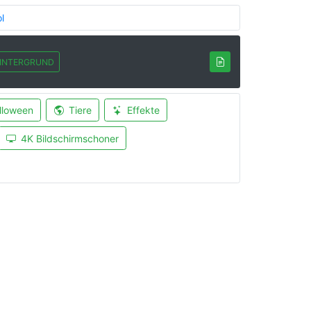
l
INTERGRUND
lloween
Tiere
Effekte
4K Bildschirmschoner