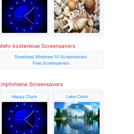
Mehr kostenlose Screensavers
Download Windows 10 Screensavers
Free Screensavers
Empfohlene Screensavers
Happy Clock
Lake Clock