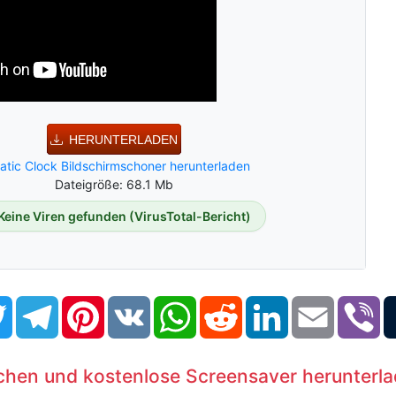
HERUNTERLADEN
atic Clock Bildschirmschoner herunterladen
Dateigröße: 68.1 Mb
Keine Viren gefunden (VirusTotal-Bericht)
book
Twitter
Telegram
Pinterest
VK
WhatsApp
Reddit
LinkedIn
Email
Vi
chen und kostenlose Screensaver herunterl