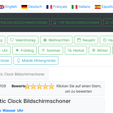
English
Deutsch
Français
Italiano
Españo
TENLOSE BILDSCHIRMSCHONER
TOP BILDSCHIRMSCHONER
H
ag
Valentinstag
Weihnachten
Neujahr
Ha
Uhr
Frühling
Sommer
Herbst
Winter
ründe
Mobile Hintergründe
ic Clock Bildschirmschoner
109
Bewerten:
Klicken Sie auf einen Stern,
um zu bewerten
tic Clock Bildschirmschoner
e
Wasser
Uhr