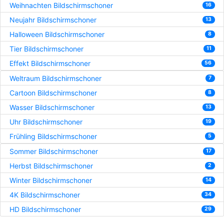
Weihnachten Bildschirmschoner
16
Neujahr Bildschirmschoner
13
Halloween Bildschirmschoner
8
Tier Bildschirmschoner
11
Effekt Bildschirmschoner
56
Weltraum Bildschirmschoner
7
Cartoon Bildschirmschoner
8
Wasser Bildschirmschoner
13
Uhr Bildschirmschoner
19
Frühling Bildschirmschoner
5
Sommer Bildschirmschoner
17
Herbst Bildschirmschoner
2
Winter Bildschirmschoner
14
4K Bildschirmschoner
34
HD Bildschirmschoner
29