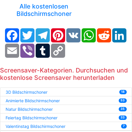
Alle kostenlosen
Bildschirmschoner
Facebook
Twitter
Telegram
Pinterest
VK
WhatsApp
Reddit
Li
Email
Viber
Tumblr
Copy
Link
Screensaver-Kategorien. Durchsuchen und
kostenlose Screensaver herunterladen
3D Bildschirmschoner
18
Animierte Bildschirmschoner
53
Natur Bildschirmschoner
35
Feiertag Bildschirmschoner
33
Valentinstag Bildschirmschoner
7