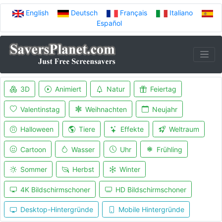
English
Deutsch
Français
Italiano
Español
3D
Animiert
Natur
Feiertag
Valentinstag
Weihnachten
Neujahr
Halloween
Tiere
Effekte
Weltraum
Cartoon
Wasser
Uhr
Frühling
Sommer
Herbst
Winter
4K Bildschirmschoner
HD Bildschirmschoner
Desktop-Hintergründe
Mobile Hintergründe