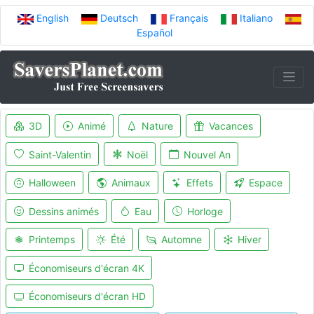
English
Deutsch
Français
Italiano
Español
3D
Animé
Nature
Vacances
Saint-Valentin
Noël
Nouvel An
Halloween
Animaux
Effets
Espace
Dessins animés
Eau
Horloge
Printemps
Été
Automne
Hiver
Économiseurs d'écran 4K
Économiseurs d'écran HD