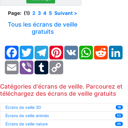
Page: (1)
2
3
4
5
Suivant >
Tous les écrans de veille
gratuits
Facebook
Twitter
Telegram
Pinterest
VK
WhatsApp
Reddit
Li
Email
Viber
Tumblr
Copy
Link
Catégories d'écrans de veille. Parcourez et
téléchargez des écrans de veille gratuits
Écrans de veille 3D
18
Écrans de veille animés
53
Écrans de veille nature
35