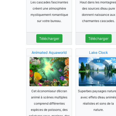
Les cascades fascinantes
Haut dans les montagnes
créent une atmosphère
des sources d’eau pure
mystiquement romantique
donnent naissance aux
sur votre bureau.
charmantes cascades.
Télécharger
Télécharger
Animated Aquaworld
Lake Clock
Cet économiseur d’écran
Superbes paysages nature
animé à scènes multiples
avec effets d’eau animé
comprend différentes
réalistes et sons de la
espèces de poissons, des
nature.
créatures sous-marines, des