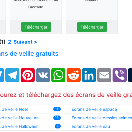
Cascade.
Télécharger
Télécharger
(1)
2
Suivant >
ns de veille gratuits
book
Twitter
Telegram
Pinterest
VK
WhatsApp
Reddit
LinkedIn
Email
Vi
courez et téléchargez des écrans de veille gra
 de veille Noël
Écrans de veille espace
16
 de veille Nouvel An
Écrans de veille dessins animés
13
 de veille Halloween
Écrans de veille eau
8