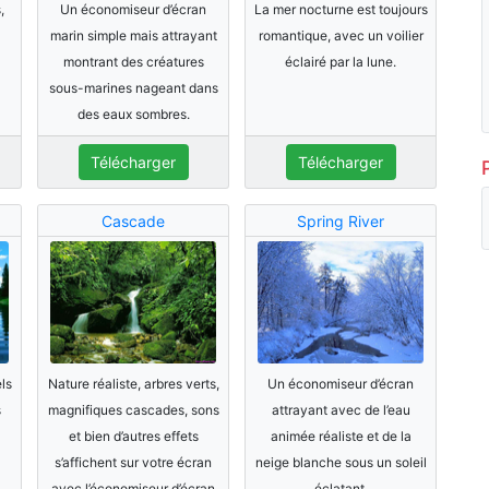
,
Un économiseur d’écran
La mer nocturne est toujours
marin simple mais attrayant
romantique, avec un voilier
montrant des créatures
éclairé par la lune.
sous-marines nageant dans
des eaux sombres.
Télécharger
Télécharger
Cascade
Spring River
ls
Nature réaliste, arbres verts,
Un économiseur d’écran
s
magnifiques cascades, sons
attrayant avec de l’eau
et bien d’autres effets
animée réaliste et de la
s’affichent sur votre écran
neige blanche sous un soleil
avec l’économiseur d’écran
éclatant.