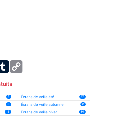
ber
Tumblr
Copy
Link
tuits
Écrans de veille été
7
17
Écrans de veille automne
8
2
Écrans de veille hiver
13
14