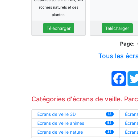
rochers naturels et des
plantes.
Télécharger
Télécharger
Page: 
Tous les écra
Face
Catégories d'écrans de veille. Par
Écrans de veille 3D
Écrans
18
Écrans de veille animés
Écrans
53
Écrans de veille nature
Écrans
35