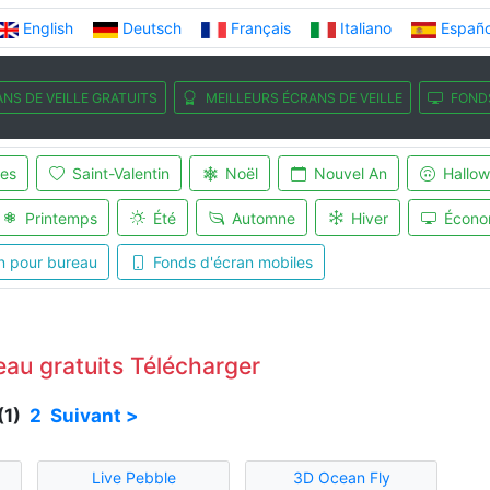
English
Deutsch
Français
Italiano
Españo
NS DE VEILLE GRATUITS
MEILLEURS ÉCRANS DE VEILLE
FOND
es
Saint-Valentin
Noël
Nouvel An
Hallo
Printemps
Été
Automne
Hiver
Écono
n pour bureau
Fonds d'écran mobiles
eau gratuits Télécharger
(1)
2
Suivant >
Live Pebble
3D Ocean Fly