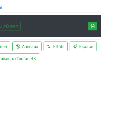
l
S D'ÉCRAN
ween
Animaux
Effets
Espace
miseurs d'écran 4K