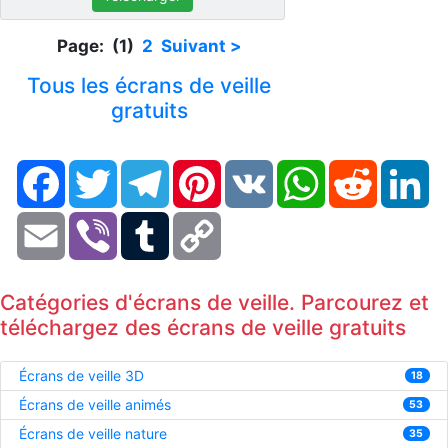
Page: (1)
2
Suivant >
Tous les écrans de veille
gratuits
Facebook
Twitter
Telegram
Pinterest
VK
WhatsApp
Reddit
Li
Email
Viber
Tumblr
Copy
Link
Catégories d'écrans de veille. Parcourez et
téléchargez des écrans de veille gratuits
Écrans de veille 3D
18
Écrans de veille animés
53
Écrans de veille nature
35