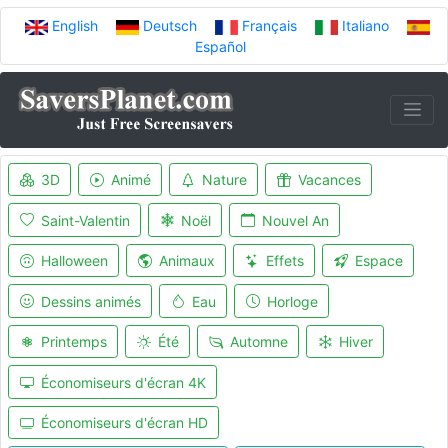
English
Deutsch
Français
Italiano
Español
3D
Animé
Nature
Vacances
Saint-Valentin
Noël
Nouvel An
Halloween
Animaux
Effets
Espace
Dessins animés
Eau
Horloge
Printemps
Été
Automne
Hiver
Économiseurs d'écran 4K
Économiseurs d'écran HD