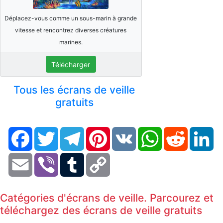
Déplacez-vous comme un sous-marin à grande
vitesse et rencontrez diverses créatures
marines.
Télécharger
Tous les écrans de veille
gratuits
Facebook
Twitter
Telegram
Pinterest
VK
WhatsApp
Reddit
Li
Email
Viber
Tumblr
Copy
Link
Catégories d'écrans de veille. Parcourez et
téléchargez des écrans de veille gratuits