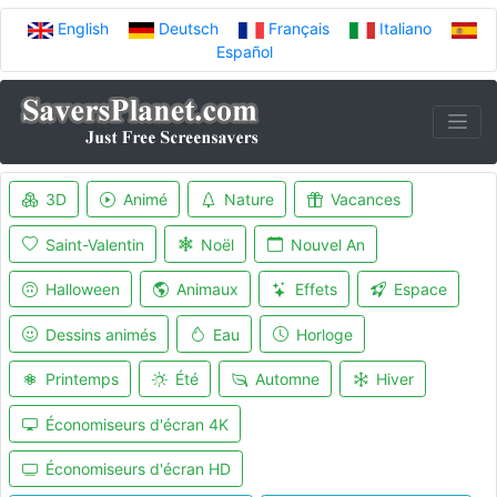
English
Deutsch
Français
Italiano
Español
3D
Animé
Nature
Vacances
Saint-Valentin
Noël
Nouvel An
Halloween
Animaux
Effets
Espace
Dessins animés
Eau
Horloge
Printemps
Été
Automne
Hiver
Économiseurs d'écran 4K
Économiseurs d'écran HD