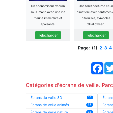
Un économiseur d’écran
Une forêt nocturne et un
sous-marin avec une vie
cimetière avec fantômes 
marine immersive et
citrouilles, symboles
apaisante.
d’Halloween.
Télécharger
Télécharger
Page: (1)
2
3
4
Face
Catégories d'écrans de veille. Par
Écrans de veille 3D
Écrans
18
Écrans de veille animés
Écrans
53
Écrans de veille nature
Écrans
35