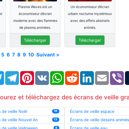
Plasma Waves est un
Un économiseur d’écran
et
économiseur d’écran
urbain nocturne mystérieux
moderne avec des flammes
avec des effets abstraits
de plasma animées.
animés.
Télécharger
Télécharger
5
6
7
8
9
10
Suivant >
book
Twitter
Telegram
Pinterest
VK
WhatsApp
Reddit
LinkedIn
Email
Vi
courez et téléchargez des écrans de veille gra
 de veille Noël
Écrans de veille espace
16
 de veille Nouvel An
Écrans de veille dessins animés
13
 de veille Halloween
Écrans de veille eau
8