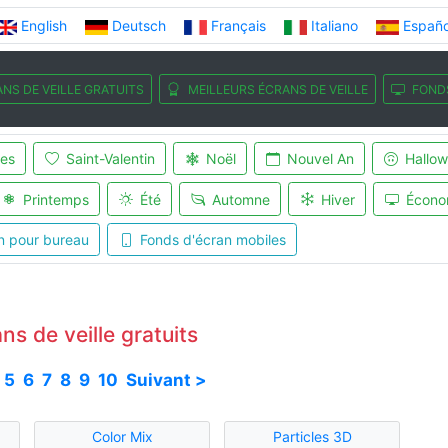
English
Deutsch
Français
Italiano
Españo
NS DE VEILLE GRATUITS
MEILLEURS ÉCRANS DE VEILLE
FOND
es
Saint-Valentin
Noël
Nouvel An
Hallo
Printemps
Été
Automne
Hiver
Écono
n pour bureau
Fonds d'écran mobiles
ns de veille gratuits
5
6
7
8
9
10
Suivant >
Color Mix
Particles 3D