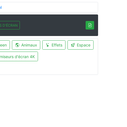
l
S D'ÉCRAN
ween
Animaux
Effets
Espace
miseurs d'écran 4K