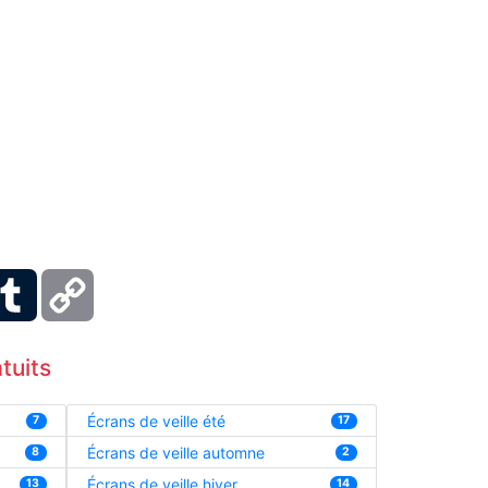
ber
Tumblr
Copy
Link
tuits
Écrans de veille été
7
17
Écrans de veille automne
8
2
Écrans de veille hiver
13
14