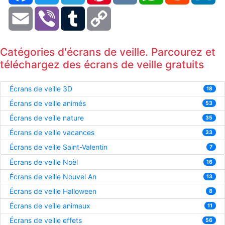
Email
Viber
Tumblr
Copy
Link
Catégories d'écrans de veille. Parcourez et
téléchargez des écrans de veille gratuits
Écrans de veille 3D
18
Écrans de veille animés
53
Écrans de veille nature
35
Écrans de veille vacances
33
Écrans de veille Saint-Valentin
7
Écrans de veille Noël
16
Écrans de veille Nouvel An
13
Écrans de veille Halloween
8
Écrans de veille animaux
11
Écrans de veille effets
56