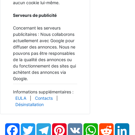
aucun cookie lui-même.
Serveurs de publicité
Concernant les serveurs
publicitaires : Nous collaborons
actuellement avec Google pour
diffuser des annonces. Nous ne
pouvons pas être responsables
de la qualité des annonces ou
du fonctionnement des sites qui
achètent des annonces via
Google.
Informations supplémentaires :
EULA
|
Contacts
|
Désinstallation
Facebook
Twitter
Telegram
Pinterest
VK
WhatsApp
Reddit
Li