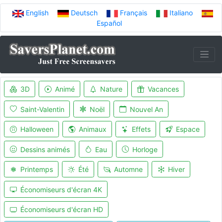
English
Deutsch
Français
Italiano
Español
3D
Animé
Nature
Vacances
Saint-Valentin
Noël
Nouvel An
Halloween
Animaux
Effets
Espace
Dessins animés
Eau
Horloge
Printemps
Été
Automne
Hiver
Économiseurs d'écran 4K
Économiseurs d'écran HD