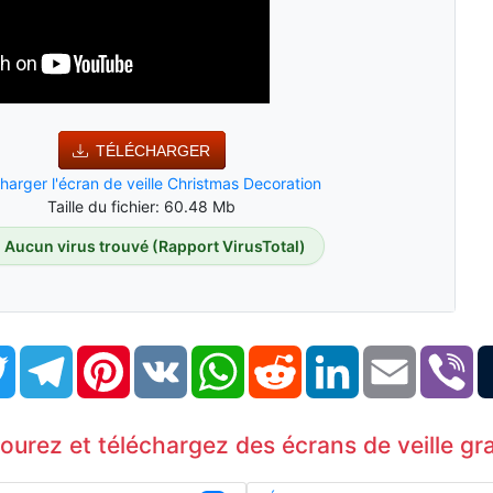
TÉLÉCHARGER
harger l'écran de veille Christmas Decoration
Taille du fichier: 60.48 Mb
Aucun virus trouvé (Rapport VirusTotal)
book
Twitter
Telegram
Pinterest
VK
WhatsApp
Reddit
LinkedIn
Email
Vi
courez et téléchargez des écrans de veille gra