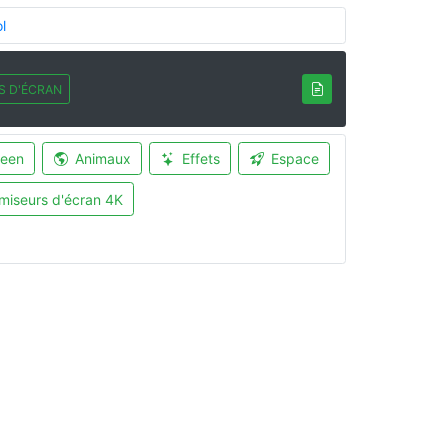
l
S D'ÉCRAN
ween
Animaux
Effets
Espace
miseurs d'écran 4K