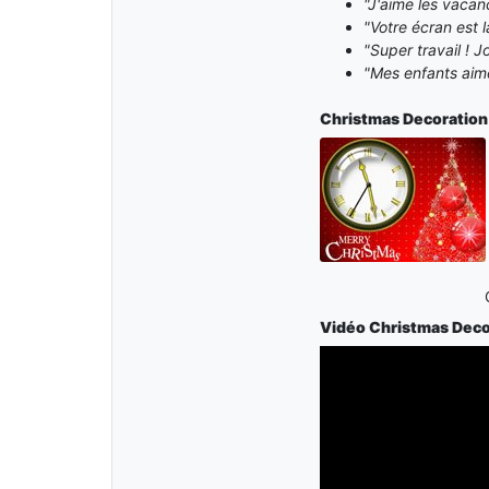
"J'aime les vacan
"Votre écran est 
"Super travail ! J
"Mes enfants aime
Christmas Decoratio
Vidéo Christmas Deco