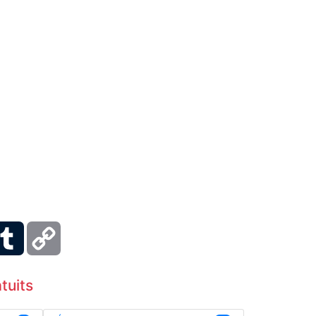
ber
Tumblr
Copy
Link
tuits