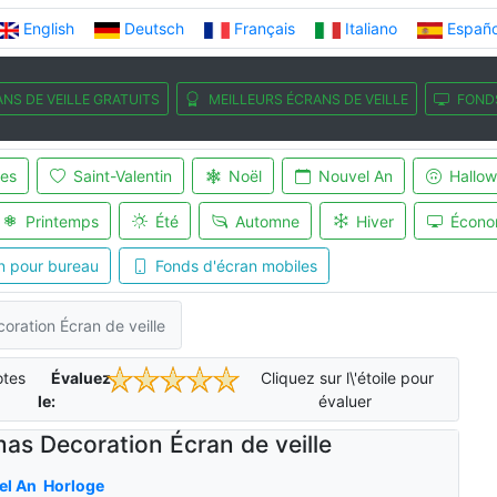
English
Deutsch
Français
Italiano
Españo
NS DE VEILLE GRATUITS
MEILLEURS ÉCRANS DE VEILLE
FOND
es
Saint-Valentin
Noël
Nouvel An
Hallo
Printemps
Été
Automne
Hiver
Écono
n pour bureau
Fonds d'écran mobiles
oration Écran de veille
tes
Évaluez-
Cliquez sur l\'étoile pour
le:
évaluer
mas Decoration Écran de veille
el An
Horloge