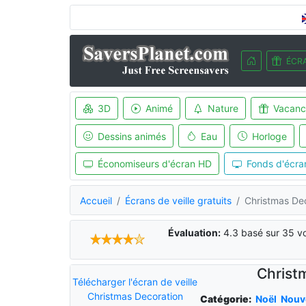
ÉCRA
3D
Animé
Nature
Vacanc
Dessins animés
Eau
Horloge
Économiseurs d'écran HD
Fonds d'écra
Accueil
Écrans de veille gratuits
Christmas Dec
Évaluation:
4.3
basé sur
35
vo
Christ
Télécharger l'écran de veille
Christmas Decoration
Catégorie:
Noël
Nouv