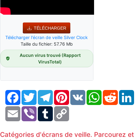
TÉLÉCHARGER
Télécharger l'écran de veille Silver Clock
Taille du fichier: 57.76 Mb
Aucun virus trouvé (Rapport
VirusTotal)
Facebook
Twitter
Telegram
Pinterest
VK
WhatsApp
Reddit
Li
Email
Viber
Tumblr
Copy
Link
Catégories d'écrans de veille. Parcourez et