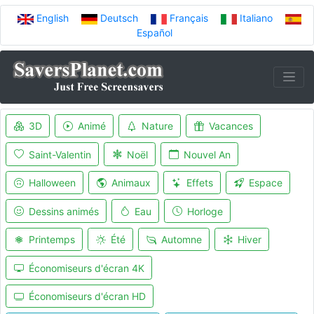
English
Deutsch
Français
Italiano
Español
3D
Animé
Nature
Vacances
Saint-Valentin
Noël
Nouvel An
Halloween
Animaux
Effets
Espace
Dessins animés
Eau
Horloge
Printemps
Été
Automne
Hiver
Économiseurs d'écran 4K
Économiseurs d'écran HD