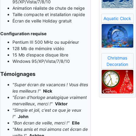
95/XP/Vista/7/8/10
Animation réaliste de chute de neige
Taille compacte et installation rapide
Aquatic Clock
Écran de veille Holiday gratuit
Configuration requise
Pentium III 500 MHz ou supérieur
128 Mb de mémoire vidéo
15 Mb d’espace disque libre
Christmas
Windows 95/XP/Vista/7/8/10
Decoration
Témoignages
"Super écran de vacances ! Vous êtes
les meilleurs !"
Nick
"Écran d'horloge analogique vraiment
merveilleux, merci !"
Viktor
"Simple et joli, c'est ce que je veux
!"
John
"Bon écran de veille, merci !"
Elle
"Mes amis et moi aimons cet écran de
veille !"
Ashton