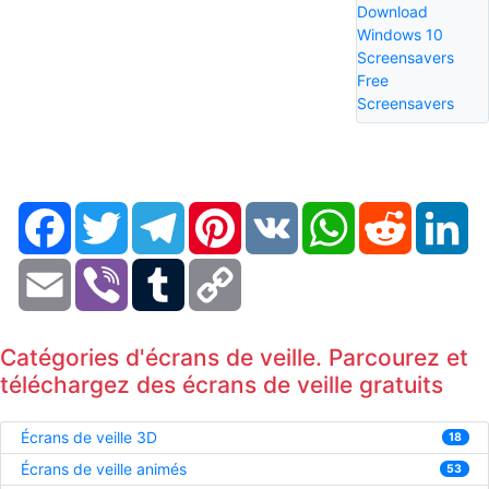
Download
Windows 10
Screensavers
Free
Screensavers
Facebook
Twitter
Telegram
Pinterest
VK
WhatsApp
Reddit
Li
Email
Viber
Tumblr
Copy
Link
Catégories d'écrans de veille. Parcourez et
téléchargez des écrans de veille gratuits
Écrans de veille 3D
18
Écrans de veille animés
53