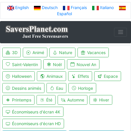
English
Deutsch
Français
Italiano
Español
3D
Animé
Nature
Vacances
Saint-Valentin
Noël
Nouvel An
Halloween
Animaux
Effets
Espace
Dessins animés
Eau
Horloge
Printemps
Été
Automne
Hiver
Économiseurs d'écran 4K
Économiseurs d'écran HD