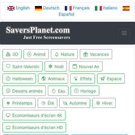
English
Deutsch
Français
Italiano
Español
3D
Animé
Nature
Vacances
Saint-Valentin
Noël
Nouvel An
Halloween
Animaux
Effets
Espace
Dessins animés
Eau
Horloge
Printemps
Été
Automne
Hiver
Économiseurs d'écran 4K
Économiseurs d'écran HD