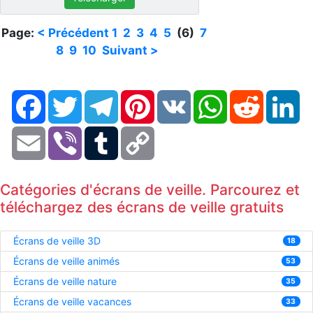
Page:
< Précédent
1
2
3
4
5
(6)
7
8
9
10
Suivant >
Facebook
Twitter
Telegram
Pinterest
VK
WhatsApp
Reddit
Li
Email
Viber
Tumblr
Copy
Link
Catégories d'écrans de veille. Parcourez et
téléchargez des écrans de veille gratuits
Écrans de veille 3D
18
Écrans de veille animés
53
Écrans de veille nature
35
Écrans de veille vacances
33