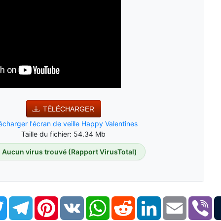
TÉLÉCHARGER
écharger l'écran de veille Happy Valentines
Taille du fichier: 54.34 Mb
Aucun virus trouvé (Rapport VirusTotal)
book
Twitter
Telegram
Pinterest
VK
WhatsApp
Reddit
LinkedIn
Email
Vi