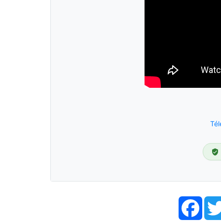
Tél
Face