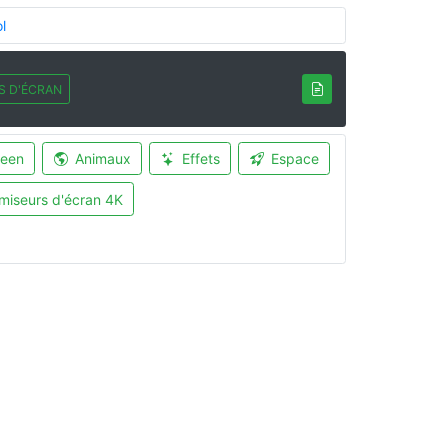
l
S D'ÉCRAN
ween
Animaux
Effets
Espace
miseurs d'écran 4K