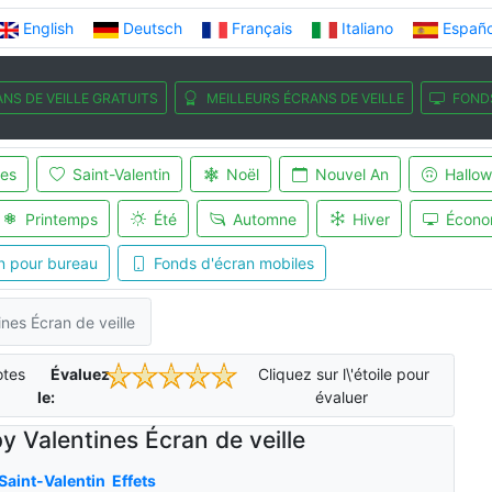
English
Deutsch
Français
Italiano
Españo
NS DE VEILLE GRATUITS
MEILLEURS ÉCRANS DE VEILLE
FOND
es
Saint-Valentin
Noël
Nouvel An
Hallo
Printemps
Été
Automne
Hiver
Écono
n pour bureau
Fonds d'écran mobiles
nes Écran de veille
tes
Évaluez-
Cliquez sur l\'étoile pour
le:
évaluer
y Valentines Écran de veille
Saint-Valentin
Effets