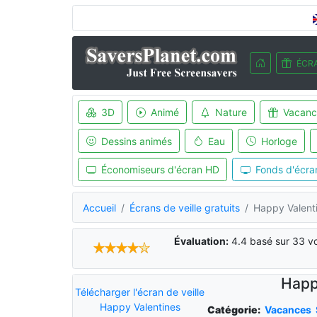
ÉCRA
3D
Animé
Nature
Vacanc
Dessins animés
Eau
Horloge
Économiseurs d'écran HD
Fonds d'écra
Accueil
Écrans de veille gratuits
Happy Valenti
Évaluation:
4.4
basé sur
33
vo
Happ
Télécharger l'écran de veille
Happy Valentines
Catégorie:
Vacances