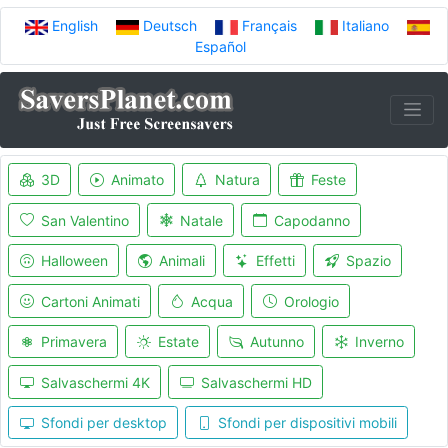
English
Deutsch
Français
Italiano
Español
3D
Animato
Natura
Feste
San Valentino
Natale
Capodanno
Halloween
Animali
Effetti
Spazio
Cartoni Animati
Acqua
Orologio
Primavera
Estate
Autunno
Inverno
Salvaschermi 4K
Salvaschermi HD
Sfondi per desktop
Sfondi per dispositivi mobili