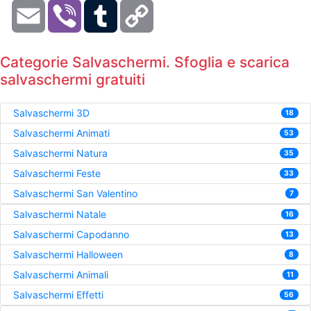
Email
Viber
Tumblr
Copy
Link
Categorie Salvaschermi. Sfoglia e scarica
salvaschermi gratuiti
Salvaschermi 3D
18
Salvaschermi Animati
53
Salvaschermi Natura
35
Salvaschermi Feste
33
Salvaschermi San Valentino
7
Salvaschermi Natale
16
Salvaschermi Capodanno
13
Salvaschermi Halloween
8
Salvaschermi Animali
11
Salvaschermi Effetti
56