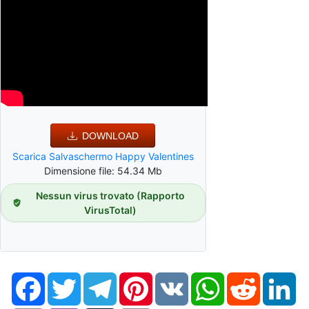
DOWNLOAD
Scarica Salvaschermo Happy Valentines
Dimensione file: 54.34 Mb
Nessun virus trovato (Rapporto
VirusTotal)
Facebook
Twitter
Telegram
Pinterest
VK
WhatsApp
Reddit
Li