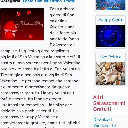
Categoria:
Feste
San Valentino
Effetti
Ecco arrivare il
giorno di San
Happy Clock
Valentino!
Questa è una
delle feste più
amate dell’anno.
È divertente e
semplice. In questo giorno regaliamo
biglietti di San Valentino alla nostra metà. Il
Live Pebble
nostro nuovo screensaver Happy Valentine
può servire come biglietto di San Valentino.
Ti darà gioia non solo alla vigilia di San
Valentino. Le persone romantiche saranno
sicuramente impressionate da questo
screensaver gratuito. Happy Valentine ti
Altri
farà piacere tutto l’anno e creerà
Salvaschermi
un’atmosfera romantica. L’installazione
Gratuiti
richiede solo pochi secondi. Lo
screensaver Happy Valentine è
Download
completamente gratuito, come tutti gli altri
Windows 10