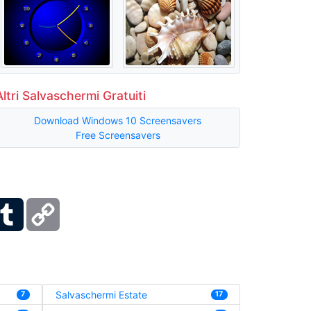
Altri Salvaschermi Gratuiti
Download Windows 10 Screensavers
Free Screensavers
ber
Tumblr
Copy
Link
Salvaschermi Estate
7
17