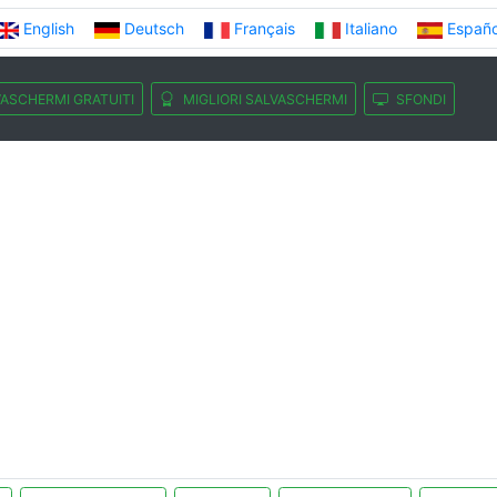
English
Deutsch
Français
Italiano
Españo
ASCHERMI GRATUITI
MIGLIORI SALVASCHERMI
SFONDI