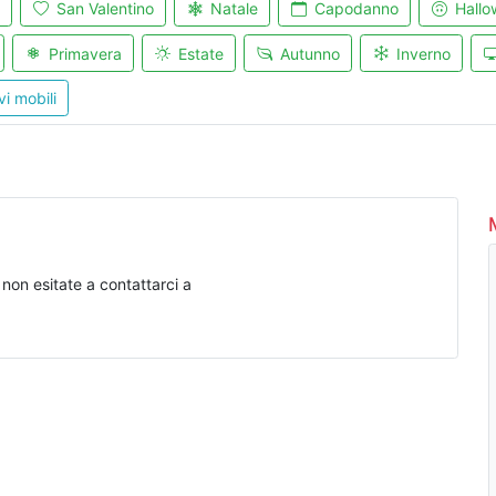
San Valentino
Natale
Capodanno
Hallo
Primavera
Estate
Autunno
Inverno
vi mobili
on esitate a contattarci a