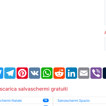
book
Twitter
Telegram
Pinterest
VK
WhatsApp
Reddit
LinkedIn
Email
Vi
scarica salvaschermi gratuiti
chermi Natale
Salvaschermi Spazio
16