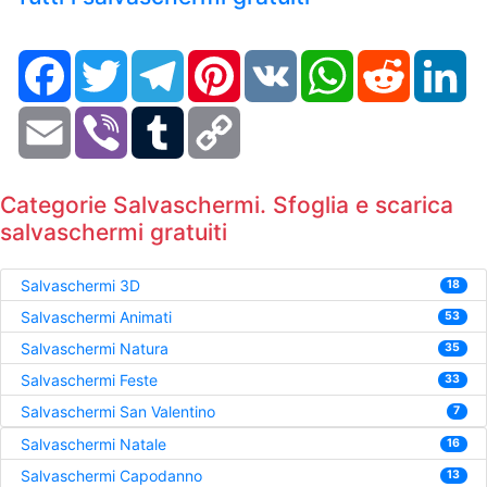
Facebook
Twitter
Telegram
Pinterest
VK
WhatsApp
Reddit
Li
Email
Viber
Tumblr
Copy
Link
Categorie Salvaschermi. Sfoglia e scarica
salvaschermi gratuiti
Salvaschermi 3D
18
Salvaschermi Animati
53
Salvaschermi Natura
35
Salvaschermi Feste
33
Salvaschermi San Valentino
7
Salvaschermi Natale
16
Salvaschermi Capodanno
13