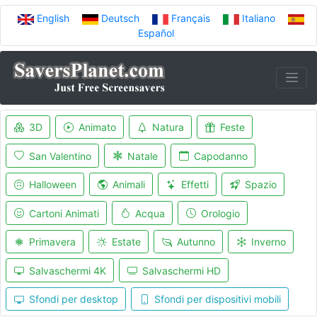
English
Deutsch
Français
Italiano
Español
3D
Animato
Natura
Feste
San Valentino
Natale
Capodanno
Halloween
Animali
Effetti
Spazio
Cartoni Animati
Acqua
Orologio
Primavera
Estate
Autunno
Inverno
Salvaschermi 4K
Salvaschermi HD
Sfondi per desktop
Sfondi per dispositivi mobili