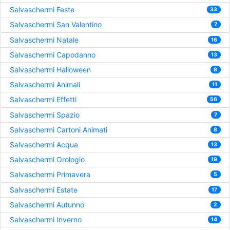
Salvaschermi Feste
33
Salvaschermi San Valentino
7
Salvaschermi Natale
16
Salvaschermi Capodanno
13
Salvaschermi Halloween
8
Salvaschermi Animali
11
Salvaschermi Effetti
56
Salvaschermi Spazio
7
Salvaschermi Cartoni Animati
8
Salvaschermi Acqua
13
Salvaschermi Orologio
19
Salvaschermi Primavera
5
Salvaschermi Estate
17
Salvaschermi Autunno
2
Salvaschermi Inverno
14