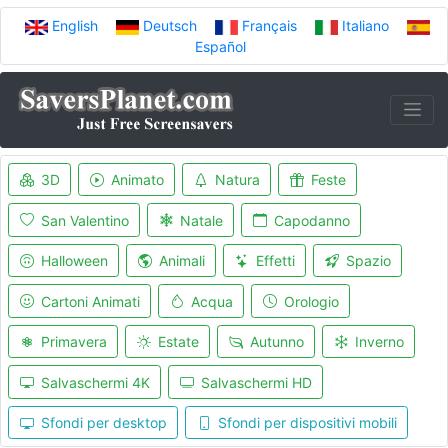
English
Deutsch
Français
Italiano
Español
3D
Animato
Natura
Feste
San Valentino
Natale
Capodanno
Halloween
Animali
Effetti
Spazio
Cartoni Animati
Acqua
Orologio
Primavera
Estate
Autunno
Inverno
Salvaschermi 4K
Salvaschermi HD
Sfondi per desktop
Sfondi per dispositivi mobili