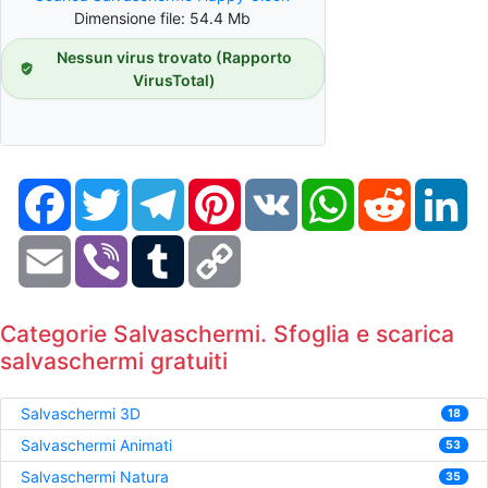
Dimensione file: 54.4 Mb
Nessun virus trovato (Rapporto
VirusTotal)
Facebook
Twitter
Telegram
Pinterest
VK
WhatsApp
Reddit
Li
Email
Viber
Tumblr
Copy
Link
Categorie Salvaschermi. Sfoglia e scarica
salvaschermi gratuiti
Salvaschermi 3D
18
Salvaschermi Animati
53
Salvaschermi Natura
35