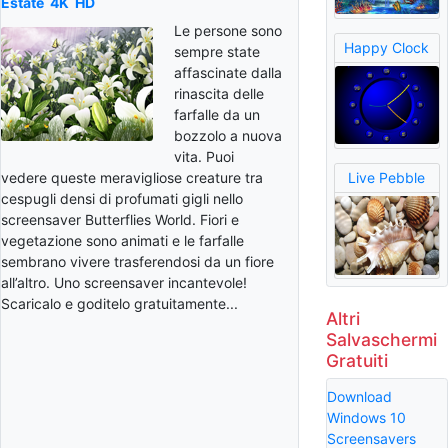
Estate
4K
HD
Le persone sono
Happy Clock
sempre state
affascinate dalla
rinascita delle
farfalle da un
bozzolo a nuova
vita. Puoi
vedere queste meravigliose creature tra
Live Pebble
cespugli densi di profumati gigli nello
screensaver Butterflies World. Fiori e
vegetazione sono animati e le farfalle
sembrano vivere trasferendosi da un fiore
all’altro. Uno screensaver incantevole!
Scaricalo e goditelo gratuitamente...
Altri
Salvaschermi
Gratuiti
Download
Windows 10
Screensavers