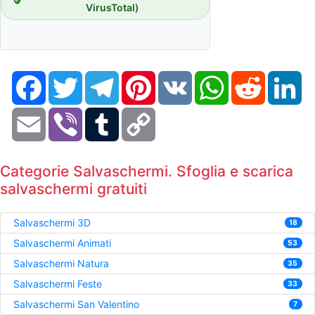
VirusTotal)
Facebook
Twitter
Telegram
Pinterest
VK
WhatsApp
Reddit
Li
Email
Viber
Tumblr
Copy
Link
Categorie Salvaschermi. Sfoglia e scarica
salvaschermi gratuiti
Salvaschermi 3D
18
Salvaschermi Animati
53
Salvaschermi Natura
35
Salvaschermi Feste
33
Salvaschermi San Valentino
7