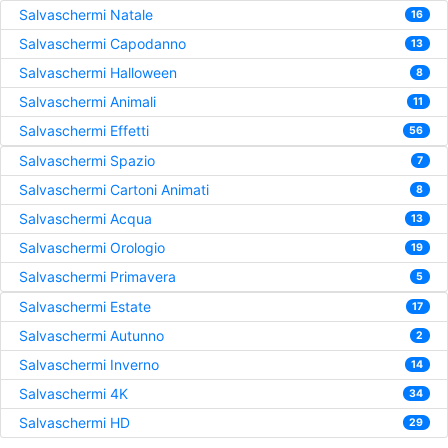
Salvaschermi Natale
16
Salvaschermi Capodanno
13
Salvaschermi Halloween
8
Salvaschermi Animali
11
Salvaschermi Effetti
56
Salvaschermi Spazio
7
Salvaschermi Cartoni Animati
8
Salvaschermi Acqua
13
Salvaschermi Orologio
19
Salvaschermi Primavera
5
Salvaschermi Estate
17
Salvaschermi Autunno
2
Salvaschermi Inverno
14
Salvaschermi 4K
34
Salvaschermi HD
29