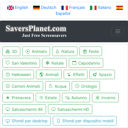
English
Deutsch
Français
Italiano
Español
3D
Animato
Natura
Feste
San Valentino
Natale
Capodanno
Halloween
Animali
Effetti
Spazio
Cartoni Animati
Acqua
Orologio
Primavera
Estate
Autunno
Inverno
Salvaschermi 4K
Salvaschermi HD
Sfondi per desktop
Sfondi per dispositivi mobili