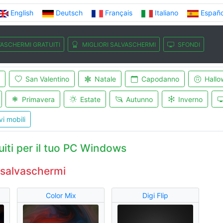
English
Deutsch
Français
Italiano
Españo
ASCHERMI GRATUITI
MIGLIORI SALVASCHERMI
SFONDI
San Valentino
Natale
Capodanno
Hallo
Primavera
Estate
Autunno
Inverno
vi mobili
iti per il tuo PC Windows
 salvaschermi
Color Mix
Digi Flip