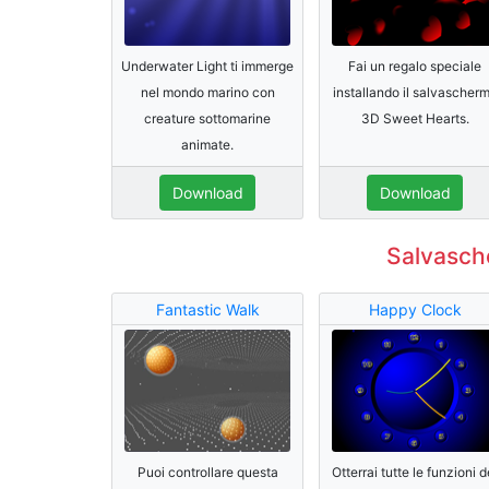
Underwater Light ti immerge
Fai un regalo speciale
nel mondo marino con
installando il salvascher
creature sottomarine
3D Sweet Hearts.
animate.
Download
Download
Salvasch
Fantastic Walk
Happy Clock
Puoi controllare questa
Otterrai tutte le funzioni d