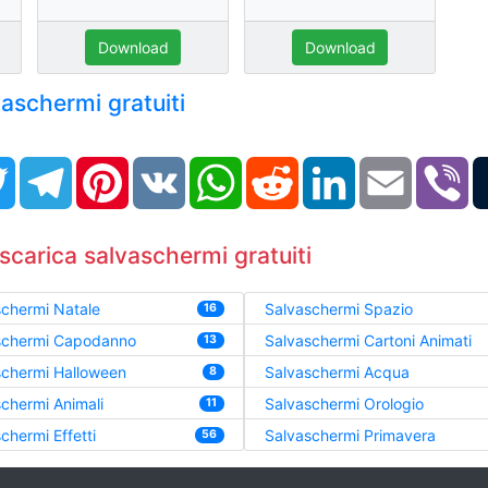
Download
Download
lvaschermi gratuiti
book
Twitter
Telegram
Pinterest
VK
WhatsApp
Reddit
LinkedIn
Email
Vi
scarica salvaschermi gratuiti
chermi Natale
Salvaschermi Spazio
16
schermi Capodanno
Salvaschermi Cartoni Animati
13
schermi Halloween
Salvaschermi Acqua
8
chermi Animali
Salvaschermi Orologio
11
chermi Effetti
Salvaschermi Primavera
56