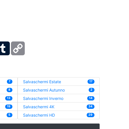
ber
Tumblr
Copy
Link
Salvaschermi Estate
7
17
Salvaschermi Autunno
8
2
Salvaschermi Inverno
13
14
Salvaschermi 4K
19
34
Salvaschermi HD
5
29