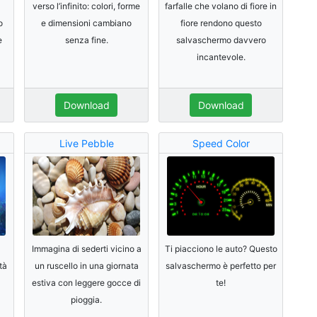
verso l’infinito: colori, forme
farfalle che volano di fiore in
o
e dimensioni cambiano
fiore rendono questo
e
senza fine.
salvaschermo davvero
incantevole.
Download
Download
Live Pebble
Speed Color
Immagina di sederti vicino a
Ti piacciono le auto? Questo
tà
un ruscello in una giornata
salvaschermo è perfetto per
estiva con leggere gocce di
te!
pioggia.