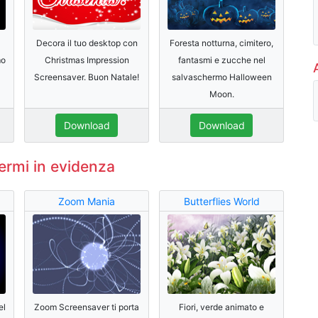
Decora il tuo desktop con
Foresta notturna, cimitero,
mo
Christmas Impression
fantasmi e zucche nel
Screensaver. Buon Natale!
salvaschermo Halloween
Moon.
Download
Download
ermi in evidenza
Zoom Mania
Butterflies World
el
Zoom Screensaver ti porta
Fiori, verde animato e