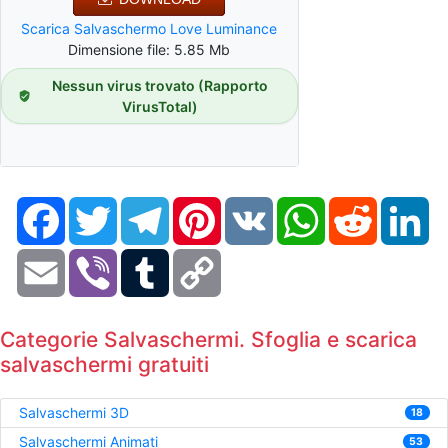
Scarica Salvaschermo Love Luminance
Dimensione file: 5.85 Mb
Nessun virus trovato (Rapporto
VirusTotal)
Facebook
Twitter
Telegram
Pinterest
VK
WhatsApp
Reddit
Li
Email
Viber
Tumblr
Copy
Link
Categorie Salvaschermi. Sfoglia e scarica
salvaschermi gratuiti
Salvaschermi 3D
18
Salvaschermi Animati
53