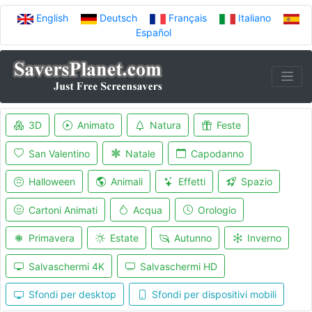
English
Deutsch
Français
Italiano
Español
3D
Animato
Natura
Feste
San Valentino
Natale
Capodanno
Halloween
Animali
Effetti
Spazio
Cartoni Animati
Acqua
Orologio
Primavera
Estate
Autunno
Inverno
Salvaschermi 4K
Salvaschermi HD
Sfondi per desktop
Sfondi per dispositivi mobili