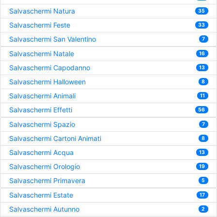
Salvaschermi Natura
35
Salvaschermi Feste
33
Salvaschermi San Valentino
7
Salvaschermi Natale
16
Salvaschermi Capodanno
13
Salvaschermi Halloween
8
Salvaschermi Animali
11
Salvaschermi Effetti
56
Salvaschermi Spazio
7
Salvaschermi Cartoni Animati
8
Salvaschermi Acqua
13
Salvaschermi Orologio
19
Salvaschermi Primavera
5
Salvaschermi Estate
17
Salvaschermi Autunno
2