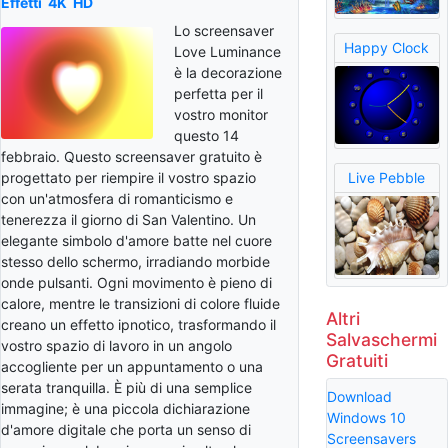
Effetti
4K
HD
Lo screensaver
Happy Clock
Love Luminance
è la decorazione
perfetta per il
vostro monitor
questo 14
febbraio. Questo screensaver gratuito è
progettato per riempire il vostro spazio
Live Pebble
con un'atmosfera di romanticismo e
tenerezza il giorno di San Valentino. Un
elegante simbolo d'amore batte nel cuore
stesso dello schermo, irradiando morbide
onde pulsanti. Ogni movimento è pieno di
calore, mentre le transizioni di colore fluide
Altri
creano un effetto ipnotico, trasformando il
Salvaschermi
vostro spazio di lavoro in un angolo
Gratuiti
accogliente per un appuntamento o una
serata tranquilla. È più di una semplice
Download
immagine; è una piccola dichiarazione
Windows 10
d'amore digitale che porta un senso di
Screensavers