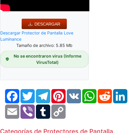
DESCARGAR
Descargar Protector de Pantalla Love
Luminance
Tamaño de archivo: 5.85 Mb
No se encontraron virus (Informe
VirusTotal)
Facebook
Twitter
Telegram
Pinterest
VK
WhatsApp
Reddit
Li
Email
Viber
Tumblr
Copy
Link
Categorías de Protectores de Pantalla.