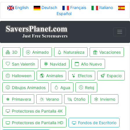
English
Deutsch
Français
Italiano
Español
3D
Animado
Naturaleza
Vacaciones
San Valentín
Navidad
Año Nuevo
Halloween
Animales
Efectos
Espacio
Dibujos Animados
Agua
Reloj
Primavera
Verano
Otoño
Invierno
Protectores de Pantalla 4K
Protectores de Pantalla HD
Fondos de Escritorio