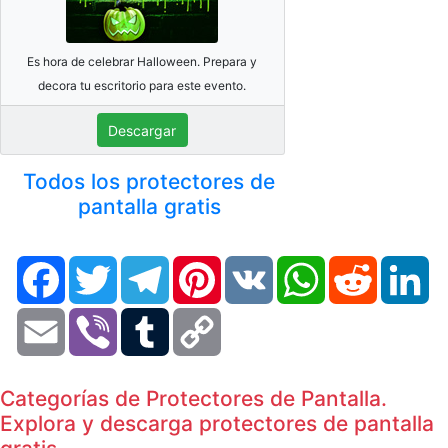
Es hora de celebrar Halloween. Prepara y
decora tu escritorio para este evento.
Descargar
Todos los protectores de
pantalla gratis
Facebook
Twitter
Telegram
Pinterest
VK
WhatsApp
Reddit
Li
Email
Viber
Tumblr
Copy
Link
Categorías de Protectores de Pantalla.
Explora y descarga protectores de pantalla