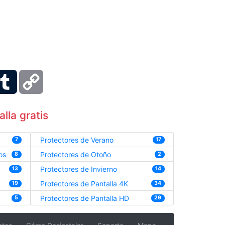
ber
Tumblr
Copy
Link
lla gratis
Protectores de Verano
7
17
os
Protectores de Otoño
8
2
Protectores de Invierno
13
14
Protectores de Pantalla 4K
19
34
Protectores de Pantalla HD
5
29