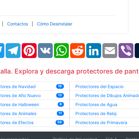
|
Contactos
|
Cómo Desinstalar
book
Twitter
Telegram
Pinterest
VK
WhatsApp
Reddit
LinkedIn
Email
Vi
lla. Explora y descarga protectores de panta
ctores de Navidad
Protectores del Espacio
16
ctores de Año Nuevo
Protectores de Dibujos Animad
13
tores de Halloween
Protectores de Agua
8
tores de Animales
Protectores de Reloj
11
tores de Efectos
Protectores de Primavera
56