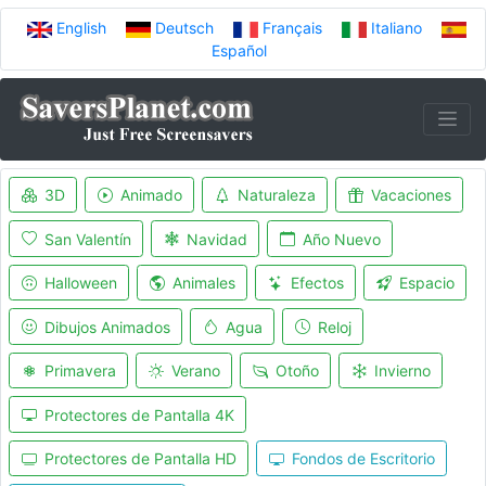
English
Deutsch
Français
Italiano
Español
3D
Animado
Naturaleza
Vacaciones
San Valentín
Navidad
Año Nuevo
Halloween
Animales
Efectos
Espacio
Dibujos Animados
Agua
Reloj
Primavera
Verano
Otoño
Invierno
Protectores de Pantalla 4K
Protectores de Pantalla HD
Fondos de Escritorio