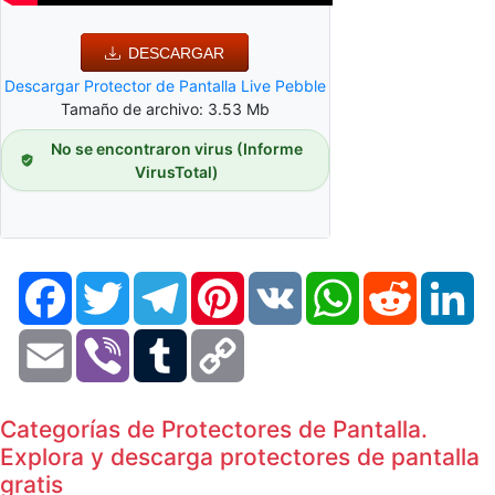
DESCARGAR
Descargar Protector de Pantalla Live Pebble
Tamaño de archivo: 3.53 Mb
No se encontraron virus (Informe
VirusTotal)
Facebook
Twitter
Telegram
Pinterest
VK
WhatsApp
Reddit
Li
Email
Viber
Tumblr
Copy
Link
Categorías de Protectores de Pantalla.
Explora y descarga protectores de pantalla
gratis