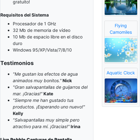
gratuito!
Requisitos del Sistema
Procesador de 1 GHz
Flying
32 Mb de memoria de vídeo
Camomiles
10 Mb de espacio libre en el disco
duro
Windows 95/XP/Vista/7/8/10
Testimonios
Aquatic Clock
"Me gustan los efectos de agua
animados muy bonitos."
Nick
"Gran salvapantallas de guijarros del
mar. ¡Gracias!"
Kate
"Siempre me han gustado tus
productos. ¡Esperando uno nuevo!"
Kelly
"Salvapantallas muy simple pero
atractivo para mí. ¡Gracias!"
Irina
Live Pebble
Capturas de Pantalla