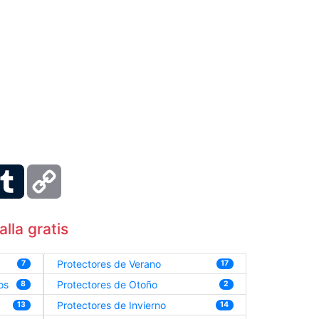
ber
Tumblr
Copy
Link
lla gratis
Protectores de Verano
7
17
os
Protectores de Otoño
8
2
Protectores de Invierno
13
14