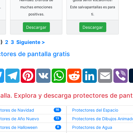
.
muchas emociones
Este salvapantallas es para
positivas.
ti.
Descargar
Descargar
1)
2
3
Siguiente >
tores de pantalla gratis
book
Twitter
Telegram
Pinterest
VK
WhatsApp
Reddit
LinkedIn
Email
Vi
lla. Explora y descarga protectores de panta
ctores de Navidad
Protectores del Espacio
16
ctores de Año Nuevo
Protectores de Dibujos Animad
13
tores de Halloween
Protectores de Agua
8