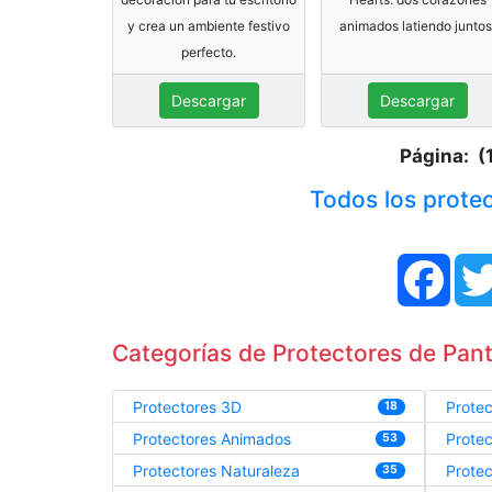
y crea un ambiente festivo
animados latiendo juntos
perfecto.
Descargar
Descargar
Página: (
Todos los protec
Face
Categorías de Protectores de Panta
Protectores 3D
Prote
18
Protectores Animados
Prote
53
Protectores Naturaleza
Protec
35