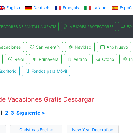
English
Deutsch
Français
Italiano
Españo
TECTORES DE PANTALLA GRATIS
MEJORES PROTECTORES
FO
Vacaciones
San Valentín
Navidad
Año Nuevo
Reloj
Primavera
Verano
Otoño
In
scritorio
Fondos para Móvil
 de Vacaciones Gratis Descargar
1)
2
3
Siguiente >
Christmas Feeling
New Year Decoration