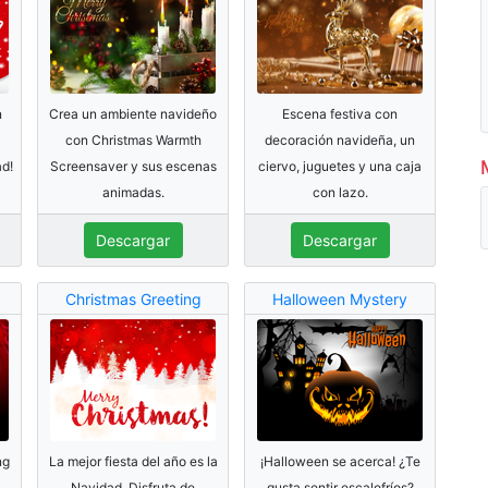
n
Crea un ambiente navideño
Escena festiva con
con Christmas Warmth
decoración navideña, un
ad!
Screensaver y sus escenas
ciervo, juguetes y una caja
animadas.
con lazo.
Descargar
Descargar
Christmas Greeting
Halloween Mystery
ng
La mejor fiesta del año es la
¡Halloween se acerca! ¿Te
Navidad. Disfruta de
gusta sentir escalofríos?