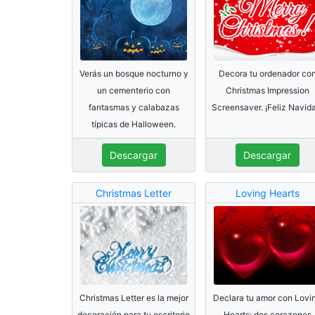
Verás un bosque nocturno y
Decora tu ordenador co
un cementerio con
Christmas Impression
fantasmas y calabazas
Screensaver. ¡Feliz Navid
típicas de Halloween.
Descargar
Descargar
Christmas Letter
Loving Hearts
Christmas Letter es la mejor
Declara tu amor con Lovi
decoración para tu escritorio
Hearts: dos corazones