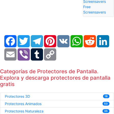
Screensavers
Free
Screensavers
Facebook
Twitter
Telegram
Pinterest
VK
WhatsApp
Reddit
Li
Email
Viber
Tumblr
Copy
Link
Categorías de Protectores de Pantalla.
Explora y descarga protectores de pantalla
gratis
Protectores 3D
18
Protectores Animados
53
Protectores Naturaleza
35