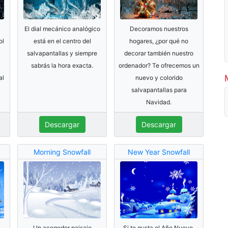
El dial mecánico analógico
Decoramos nuestros
ol
está en el centro del
hogares, ¿por qué no
salvapantallas y siempre
decorar también nuestro
sabrás la hora exacta.
ordenador? Te ofrecemos un
al
nuevo y colorido
salvapantallas para
Navidad.
Descargar
Descargar
Morning Snowfall
New Year Snowfall
Un acogedor paisaje
Si te gusta el Año Nuevo,