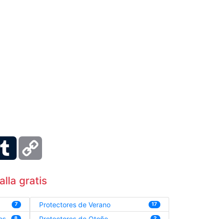
ber
Tumblr
Copy
Link
lla gratis
Protectores de Verano
7
17
os
Protectores de Otoño
8
2