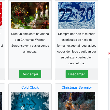
n
Crea un ambiente navideño
Siempre nos han fascinado
con Christmas Warmth
los cristales de hielo de
ad!
Screensaver y sus escenas
forma hexagonal regular. Los
animadas.
copos de nieve cautivan por
su belleza y perfección
geométrica.
Descargar
Descargar
Cold Clock
Christmas Serenity