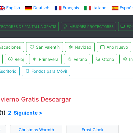
English
Deutsch
Français
Italiano
Españo
TECTORES DE PANTALLA GRATIS
MEJORES PROTECTORES
FO
Vacaciones
San Valentín
Navidad
Año Nuevo
Reloj
Primavera
Verano
Otoño
In
scritorio
Fondos para Móvil
nvierno Gratis Descargar
(1)
2
Siguiente >
n
Christmas Warmth
Frost Clock