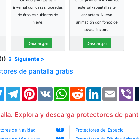
invernal con casas rodeadas
este salvapantallas te
de árboles cubiertos de
encantará. Nueva
nieve.
animación con fondo de
nevada invernal.
Descargar
Descargar
(1)
2
Siguiente >
tores de pantalla gratis
book
Twitter
Telegram
Pinterest
VK
WhatsApp
Reddit
LinkedIn
Email
Vi
lla. Explora y descarga protectores de panta
ctores de Navidad
Protectores del Espacio
16
ctores de Año Nuevo
Protectores de Dibujos Animad
13