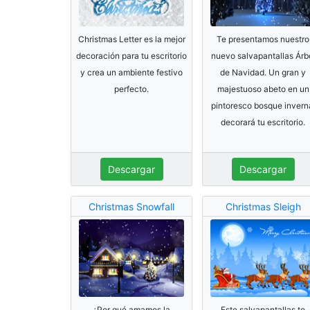
Christmas Letter es la mejor
Te presentamos nuestro
decoración para tu escritorio
nuevo salvapantallas Árb
y crea un ambiente festivo
de Navidad. Un gran y
perfecto.
majestuoso abeto en un
pintoresco bosque invern
decorará tu escritorio.
Descargar
Descargar
Christmas Snowfall
Christmas Sleigh
¿Por qué amamos la
Este salvapantallas te