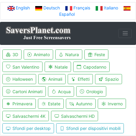
English
Deutsch
Français
Italiano
Español
3D
Animato
Natura
Feste
San Valentino
Natale
Capodanno
Halloween
Animali
Effetti
Spazio
Cartoni Animati
Acqua
Orologio
Primavera
Estate
Autunno
Inverno
Salvaschermi 4K
Salvaschermi HD
Sfondi per desktop
Sfondi per dispositivi mobili