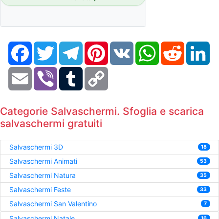
Facebook
Twitter
Telegram
Pinterest
VK
WhatsApp
Reddit
Li
Email
Viber
Tumblr
Copy
Link
Categorie Salvaschermi. Sfoglia e scarica
salvaschermi gratuiti
Salvaschermi 3D
18
Salvaschermi Animati
53
Salvaschermi Natura
35
Salvaschermi Feste
33
Salvaschermi San Valentino
7
Salvaschermi Natale
16