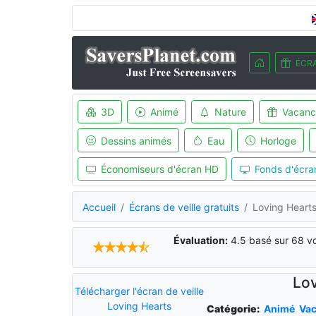
ÉCRA
3D
Animé
Nature
Vacanc
Dessins animés
Eau
Horloge
Économiseurs d'écran HD
Fonds d'écra
Accueil
Écrans de veille gratuits
Loving Hearts
Évaluation:
4.5
basé sur
68
vo
Lov
Télécharger l'écran de veille
Loving Hearts
Catégorie:
Animé
Va