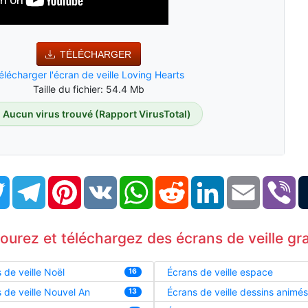
TÉLÉCHARGER
élécharger l'écran de veille Loving Hearts
Taille du fichier: 54.4 Mb
Aucun virus trouvé (Rapport VirusTotal)
book
Twitter
Telegram
Pinterest
VK
WhatsApp
Reddit
LinkedIn
Email
Vi
courez et téléchargez des écrans de veille gra
 de veille Noël
Écrans de veille espace
16
 de veille Nouvel An
Écrans de veille dessins animés
13