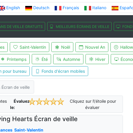
English
Deutsch
Français
Italiano
Españo
NS DE VEILLE GRATUITS
MEILLEURS ÉCRANS DE VEILLE
FOND
es
Saint-Valentin
Noël
Nouvel An
Hallo
Printemps
Été
Automne
Hiver
Écono
n pour bureau
Fonds d'écran mobiles
 Écran de veille
tes
Évaluez-
Cliquez sur l\'étoile pour
le:
évaluer
ing Hearts Écran de veille
cances
Saint-Valentin