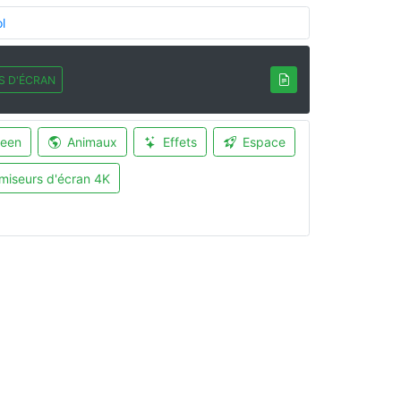
l
S D'ÉCRAN
ween
Animaux
Effets
Espace
miseurs d'écran 4K