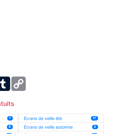
ber
Tumblr
Copy
Link
tuits
Écrans de veille été
7
17
Écrans de veille automne
8
2