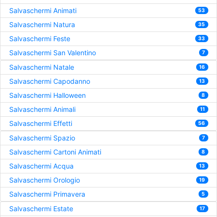
Salvaschermi Animati
53
Salvaschermi Natura
35
Salvaschermi Feste
33
Salvaschermi San Valentino
7
Salvaschermi Natale
16
Salvaschermi Capodanno
13
Salvaschermi Halloween
8
Salvaschermi Animali
11
Salvaschermi Effetti
56
Salvaschermi Spazio
7
Salvaschermi Cartoni Animati
8
Salvaschermi Acqua
13
Salvaschermi Orologio
19
Salvaschermi Primavera
5
Salvaschermi Estate
17