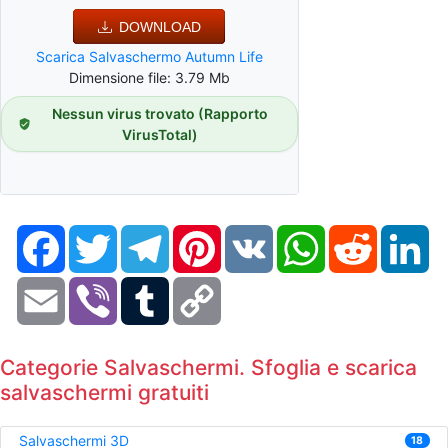
DOWNLOAD
Scarica Salvaschermo Autumn Life
Dimensione file: 3.79 Mb
Nessun virus trovato (Rapporto
VirusTotal)
Facebook
Twitter
Telegram
Pinterest
VK
WhatsApp
Reddit
Li
Email
Viber
Tumblr
Copy
Link
Categorie Salvaschermi. Sfoglia e scarica
salvaschermi gratuiti
Salvaschermi 3D
18