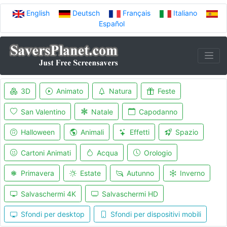
English
Deutsch
Français
Italiano
Español
3D
Animato
Natura
Feste
San Valentino
Natale
Capodanno
Halloween
Animali
Effetti
Spazio
Cartoni Animati
Acqua
Orologio
Primavera
Estate
Autunno
Inverno
Salvaschermi 4K
Salvaschermi HD
Sfondi per desktop
Sfondi per dispositivi mobili