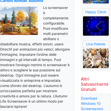
Cartoni Animati
Autunno
Lo screensaver
Happy Clock
è
completamente
configurabile.
Puoi modificare
molti parametri:
abilitare o
disabilitare musica, effetti sonori, usare
Live Pebble
DirectX per animazioni più veloci, allungare
l’immagine, impostare l’ordine delle
immagini e gli intervalli di tempo. Puoi
mostrare l’orologio mentre lo screensaver è
attivo e scegliere la sua posizione sul
desktop. Ogni immagine può essere
Altri
visualizzata in anteprima e impostata
Salvaschermi
come sfondo del desktop. L’autunno è
Gratuiti
un’occasione perfetta per mostrare
creatività e amore per la natura. L’Autumn
Download
Life Screensaver è un ottimo modo per
Windows 10
lasciarsi ispirare!
Screensavers