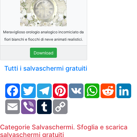
Meraviglioso orologio analogico incorniciato da
fiori bianchi e fiocchi di neve animati realistici.
Download
Tutti i salvaschermi gratuiti
Facebook
Twitter
Telegram
Pinterest
VK
WhatsApp
Reddit
Li
Email
Viber
Tumblr
Copy
Link
Categorie Salvaschermi. Sfoglia e scarica
salvaschermi gratuiti