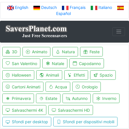
English
Deutsch
Français
Italiano
Español
3D
Animato
Natura
Feste
San Valentino
Natale
Capodanno
Halloween
Animali
Effetti
Spazio
Cartoni Animati
Acqua
Orologio
Primavera
Estate
Autunno
Inverno
Salvaschermi 4K
Salvaschermi HD
Sfondi per desktop
Sfondi per dispositivi mobili