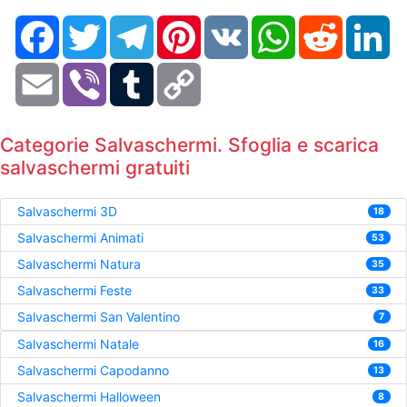
Facebook
Twitter
Telegram
Pinterest
VK
WhatsApp
Reddit
Li
Email
Viber
Tumblr
Copy
Link
Categorie Salvaschermi. Sfoglia e scarica
salvaschermi gratuiti
Salvaschermi 3D
18
Salvaschermi Animati
53
Salvaschermi Natura
35
Salvaschermi Feste
33
Salvaschermi San Valentino
7
Salvaschermi Natale
16
Salvaschermi Capodanno
13
Salvaschermi Halloween
8