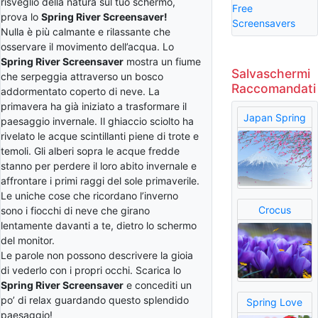
risveglio della natura sul tuo schermo,
Free
prova lo
Spring River Screensaver!
Screensavers
Nulla è più calmante e rilassante che
osservare il movimento dell’acqua. Lo
Spring River Screensaver
mostra un fiume
Salvaschermi
che serpeggia attraverso un bosco
Raccomandati
addormentato coperto di neve. La
primavera ha già iniziato a trasformare il
Japan Spring
paesaggio invernale. Il ghiaccio sciolto ha
rivelato le acque scintillanti piene di trote e
temoli. Gli alberi sopra le acque fredde
stanno per perdere il loro abito invernale e
affrontare i primi raggi del sole primaverile.
Le uniche cose che ricordano l’inverno
Crocus
sono i fiocchi di neve che girano
lentamente davanti a te, dietro lo schermo
del monitor.
Le parole non possono descrivere la gioia
di vederlo con i propri occhi. Scarica lo
Spring River Screensaver
e concediti un
po’ di relax guardando questo splendido
Spring Love
paesaggio!