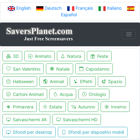
English
Deutsch
Français
Italiano
Español
3D
Animato
Natura
Feste
San Valentino
Natale
Capodanno
Halloween
Animali
Effetti
Spazio
Cartoni Animati
Acqua
Orologio
Primavera
Estate
Autunno
Inverno
Salvaschermi 4K
Salvaschermi HD
Sfondi per desktop
Sfondi per dispositivi mobili