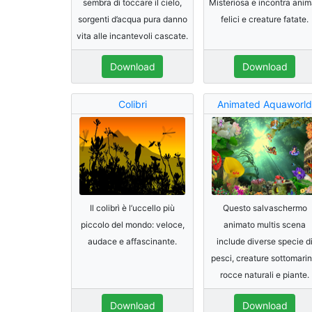
sembra di toccare il cielo,
Misteriosa e incontra anim
sorgenti d’acqua pura danno
felici e creature fatate.
vita alle incantevoli cascate.
Download
Download
Colibri
Animated Aquaworld
Il colibrì è l’uccello più
Questo salvaschermo
piccolo del mondo: veloce,
animato multis scena
audace e affascinante.
include diverse specie d
pesci, creature sottomarin
rocce naturali e piante.
Download
Download