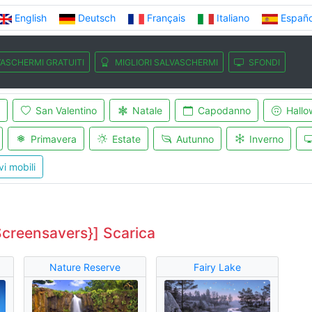
English
Deutsch
Français
Italiano
Españo
ASCHERMI GRATUITI
MIGLIORI SALVASCHERMI
SFONDI
San Valentino
Natale
Capodanno
Hallo
Primavera
Estate
Autunno
Inverno
vi mobili
Screensavers}] Scarica
Nature Reserve
Fairy Lake