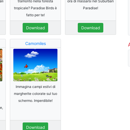
ali
tramonto nella foresta
ora di rilassarsi nel Suburban
tropicale? Paradise Birds è
Paradise!
fatto per te!
Download
Download
Camomiles
Immagina campi estivi di
margherite colorate sul tuo
i
schermo. Imperdibile!
e,
Download