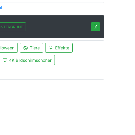
l
INTERGRUND
lloween
Tiere
Effekte
4K Bildschirmschoner