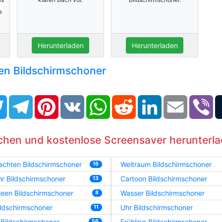
e
Herunterladen
Herunterladen
sen Bildschirmschoner
book
Twitter
Telegram
Pinterest
VK
WhatsApp
Reddit
LinkedIn
Email
Vi
chen und kostenlose Screensaver herunterl
achten Bildschirmschoner
Weltraum Bildschirmschoner
16
r Bildschirmschoner
Cartoon Bildschirmschoner
13
een Bildschirmschoner
Wasser Bildschirmschoner
8
ildschirmschoner
Uhr Bildschirmschoner
11
 Bildschirmschoner
Frühling Bildschirmschoner
56