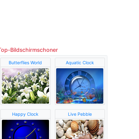
Top-Bildschirmschoner
Butterflies World
Aquatic Clock
Happy Clock
Live Pebble