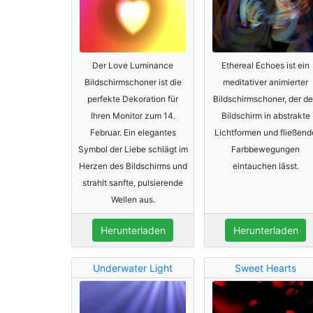
Der Love Luminance
Ethereal Echoes ist ein
Bildschirmschoner ist die
meditativer animierter
perfekte Dekoration für
Bildschirmschoner, der d
Ihren Monitor zum 14.
Bildschirm in abstrakte
Februar. Ein elegantes
Lichtformen und fließend
Symbol der Liebe schlägt im
Farbbewegungen
Herzen des Bildschirms und
eintauchen lässt.
strahlt sanfte, pulsierende
Wellen aus.
Herunterladen
Herunterladen
Underwater Light
Sweet Hearts