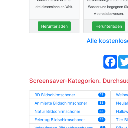
dreidimensionalen Welt.
Wasser und begegnen Si
Meereslebewesen.
Herunterladen
Herunterladen
Alle kostenlo
Face
Screensaver-Kategorien. Durchsu
3D Bildschirmschoner
Weihn
18
Animierte Bildschirmschoner
Neujah
53
Natur Bildschirmschoner
Hallow
35
Feiertag Bildschirmschoner
Tier B
33
Valentinstag Bildschirmschoner
Effekt
7