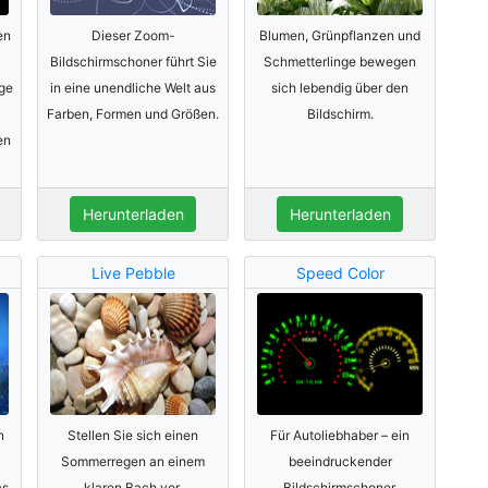
en
Dieser Zoom-
Blumen, Grünpflanzen und
Bildschirmschoner führt Sie
Schmetterlinge bewegen
oge
in eine unendliche Welt aus
sich lebendig über den
Farben, Formen und Größen.
Bildschirm.
en
Herunterladen
Herunterladen
Live Pebble
Speed Color
n
Stellen Sie sich einen
Für Autoliebhaber – ein
Sommerregen an einem
beeindruckender
as
klaren Bach vor.
Bildschirmschoner.