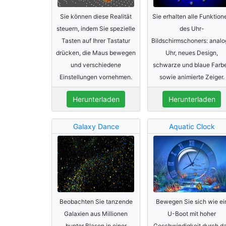
Sie können diese Realität
Sie erhalten alle Funktion
steuern, indem Sie spezielle
des Uhr-
Tasten auf Ihrer Tastatur
Bildschirmschoners: anal
drücken, die Maus bewegen
Uhr, neues Design,
und verschiedene
schwarze und blaue Farb
Einstellungen vornehmen.
sowie animierte Zeiger.
Herunterladen
Herunterladen
Galaxy Dance
Aquatic Clock
Beobachten Sie tanzende
Bewegen Sie sich wie ei
Galaxien aus Millionen
U-Boot mit hoher
bunter Blasen in einer
Geschwindigkeit durch d