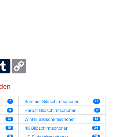
ber
Tumblr
Copy
Link
aden
Sommer Bildschirmschoner
7
17
Herbst Bildschirmschoner
8
2
Winter Bildschirmschoner
13
14
4K Bildschirmschoner
19
34
HD Bildschirmschoner
5
29