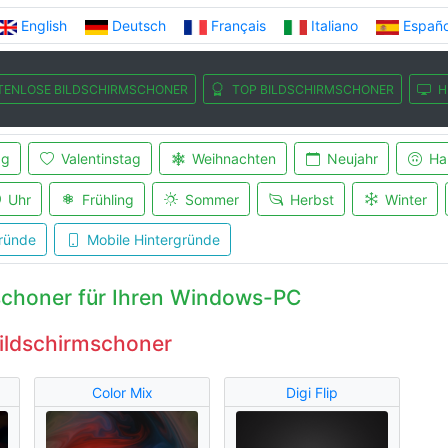
English
Deutsch
Français
Italiano
Españo
TENLOSE BILDSCHIRMSCHONER
TOP BILDSCHIRMSCHONER
H
ag
Valentinstag
Weihnachten
Neujahr
Ha
Uhr
Frühling
Sommer
Herbst
Winter
ründe
Mobile Hintergründe
schoner für Ihren Windows-PC
ildschirmschoner
Color Mix
Digi Flip