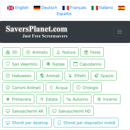
English
Deutsch
Français
Italiano
Español
3D
Animato
Natura
Feste
San Valentino
Natale
Capodanno
Halloween
Animali
Effetti
Spazio
Cartoni Animati
Acqua
Orologio
Primavera
Estate
Autunno
Inverno
Salvaschermi 4K
Salvaschermi HD
Sfondi per desktop
Sfondi per dispositivi mobili