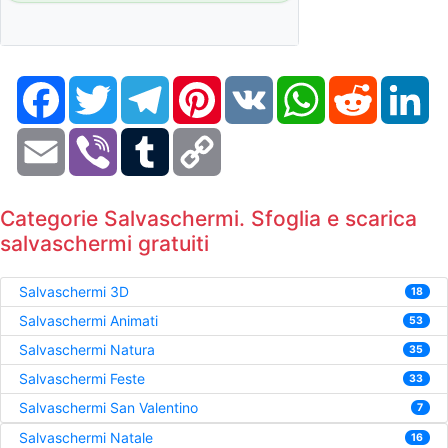
Facebook
Twitter
Telegram
Pinterest
VK
WhatsApp
Reddit
Li
Email
Viber
Tumblr
Copy
Link
Categorie Salvaschermi. Sfoglia e scarica
salvaschermi gratuiti
Salvaschermi 3D
18
Salvaschermi Animati
53
Salvaschermi Natura
35
Salvaschermi Feste
33
Salvaschermi San Valentino
7
Salvaschermi Natale
16