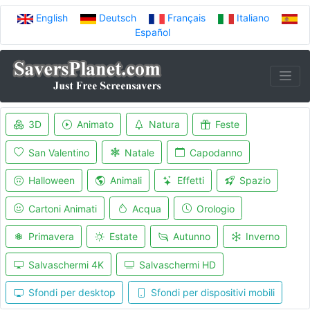
English
Deutsch
Français
Italiano
Español
3D
Animato
Natura
Feste
San Valentino
Natale
Capodanno
Halloween
Animali
Effetti
Spazio
Cartoni Animati
Acqua
Orologio
Primavera
Estate
Autunno
Inverno
Salvaschermi 4K
Salvaschermi HD
Sfondi per desktop
Sfondi per dispositivi mobili