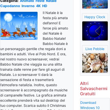
Categoria:
Animato
Feste
Natale
Capodanno
Inverno
4K
HD
Il Natale è la
Happy Clock
festa più amata
dell’anno! E
l’eroe più amato
del Natale è
Babbo Natale!
Babbo Natale è
un personaggio gentile che regala doni a
Live Pebble
bambini e adulti. Vive al Polo Nord. E ora,
nel nostro nuovo screensaver, vedrai
Babbo Natale che viaggia su una slitta
trainata dalle renne per fare gli auguri di
Natale. Lo screensaver ti darà la
sensazione di festa e trasmetterà
Altri
l’atmosfera natalizia. Inoltre, questo
Salvaschermi
screensaver è accompagnato da musiche
Gratuiti
di campanelle festive. La grafica animata
eccellente prenderà vita sul desktop del
Download
tuo computer. Scarica subito il Christmas
Windows 10