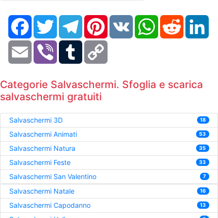
Facebook
Twitter
Telegram
Pinterest
VK
WhatsApp
Reddit
Li
Email
Viber
Tumblr
Copy
Link
Categorie Salvaschermi. Sfoglia e scarica
salvaschermi gratuiti
Salvaschermi 3D
18
Salvaschermi Animati
53
Salvaschermi Natura
35
Salvaschermi Feste
33
Salvaschermi San Valentino
7
Salvaschermi Natale
16
Salvaschermi Capodanno
13