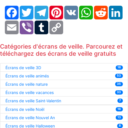
Facebook
Twitter
Telegram
Pinterest
VK
WhatsApp
Reddit
Li
Email
Viber
Tumblr
Copy
Link
Catégories d'écrans de veille. Parcourez et
téléchargez des écrans de veille gratuits
Écrans de veille 3D
18
Écrans de veille animés
53
Écrans de veille nature
35
Écrans de veille vacances
33
Écrans de veille Saint-Valentin
7
Écrans de veille Noël
16
Écrans de veille Nouvel An
13
Écrans de veille Halloween
8