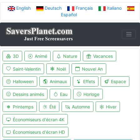
English
Deutsch
Français
Italiano
Español
3D
Animé
Nature
Vacances
Saint-Valentin
Noël
Nouvel An
Halloween
Animaux
Effets
Espace
Dessins animés
Eau
Horloge
Printemps
Été
Automne
Hiver
Économiseurs d'écran 4K
Économiseurs d'écran HD