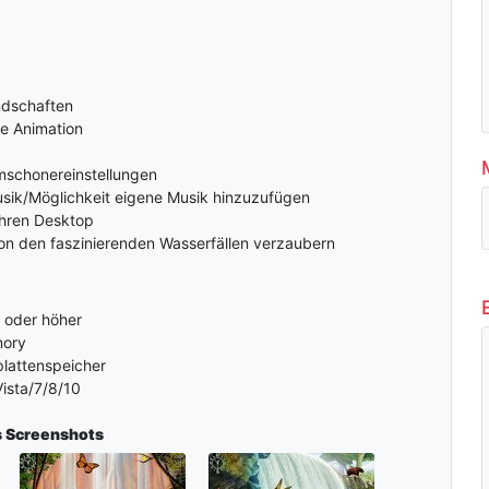
ndschaften
he Animation
rmschonereinstellungen
ik/Möglichkeit eigene Musik hinzuzufügen
Ihren Desktop
von den faszinierenden Wasserfällen verzaubern
 oder höher
mory
plattenspeicher
ista/7/8/10
s
Screenshots