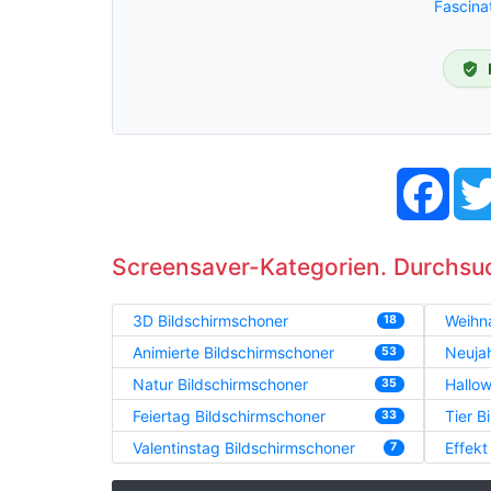
Fascina
Face
Screensaver-Kategorien. Durchsu
3D Bildschirmschoner
Weihn
18
Animierte Bildschirmschoner
Neujah
53
Natur Bildschirmschoner
Hallow
35
Feiertag Bildschirmschoner
Tier B
33
Valentinstag Bildschirmschoner
Effekt
7