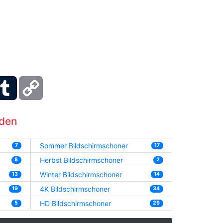
ber
Tumblr
Copy
Link
aden
Sommer Bildschirmschoner
7
17
Herbst Bildschirmschoner
8
2
Winter Bildschirmschoner
13
14
4K Bildschirmschoner
19
34
HD Bildschirmschoner
5
29