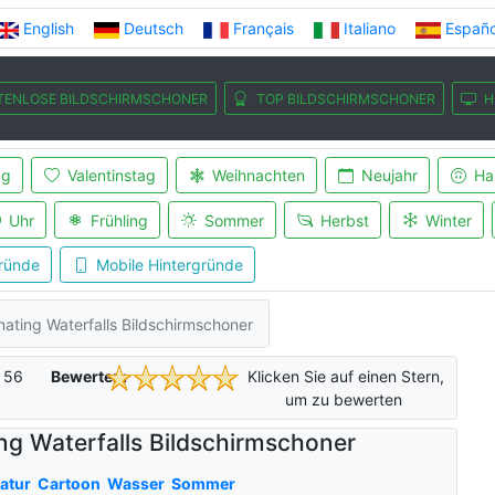
English
Deutsch
Français
Italiano
Españo
TENLOSE BILDSCHIRMSCHONER
TOP BILDSCHIRMSCHONER
H
ag
Valentinstag
Weihnachten
Neujahr
Ha
Uhr
Frühling
Sommer
Herbst
Winter
ründe
Mobile Hintergründe
nating Waterfalls Bildschirmschoner
f
56
Bewerten:
Klicken Sie auf einen Stern,
um zu bewerten
ng Waterfalls Bildschirmschoner
atur
Cartoon
Wasser
Sommer