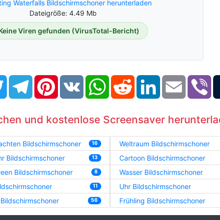
ting Waterfalls Bildschirmschoner herunterladen
Dateigröße: 4.49 Mb
Keine Viren gefunden (VirusTotal-Bericht)
book
Twitter
Telegram
Pinterest
VK
WhatsApp
Reddit
LinkedIn
Email
Vi
chen und kostenlose Screensaver herunterl
achten Bildschirmschoner
Weltraum Bildschirmschoner
16
r Bildschirmschoner
Cartoon Bildschirmschoner
13
een Bildschirmschoner
Wasser Bildschirmschoner
8
ildschirmschoner
Uhr Bildschirmschoner
11
 Bildschirmschoner
Frühling Bildschirmschoner
56