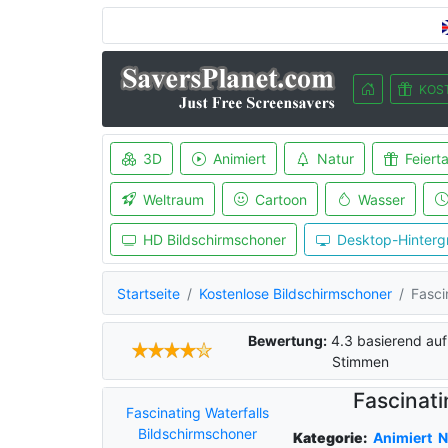
KOS
3D
Animiert
Natur
Feiert
Weltraum
Cartoon
Wasser
HD Bildschirmschoner
Desktop-Hinterg
Startseite
Kostenlose Bildschirmschoner
Fasci
Bewertung:
4.3
basierend au
Stimmen
Fascinati
Fascinating Waterfalls
Bildschirmschoner
Kategorie:
Animiert
N