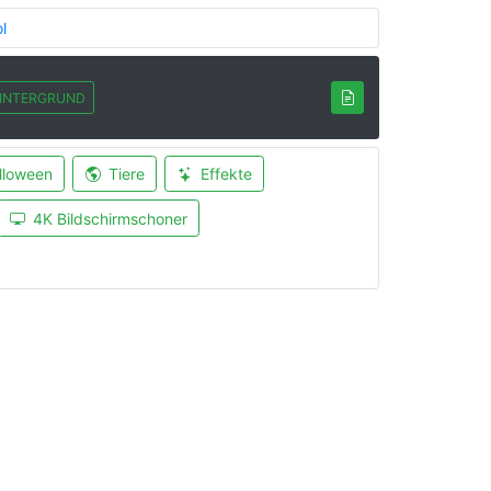
l
INTERGRUND
lloween
Tiere
Effekte
4K Bildschirmschoner