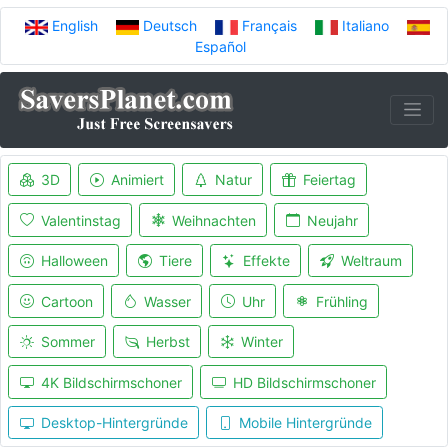
English
Deutsch
Français
Italiano
Español
3D
Animiert
Natur
Feiertag
Valentinstag
Weihnachten
Neujahr
Halloween
Tiere
Effekte
Weltraum
Cartoon
Wasser
Uhr
Frühling
Sommer
Herbst
Winter
4K Bildschirmschoner
HD Bildschirmschoner
Desktop-Hintergründe
Mobile Hintergründe