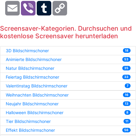
Email
Viber
Tumblr
Copy
Link
Screensaver-Kategorien. Durchsuchen und
kostenlose Screensaver herunterladen
3D Bildschirmschoner
18
Animierte Bildschirmschoner
53
Natur Bildschirmschoner
35
Feiertag Bildschirmschoner
33
Valentinstag Bildschirmschoner
7
Weihnachten Bildschirmschoner
16
Neujahr Bildschirmschoner
13
Halloween Bildschirmschoner
8
Tier Bildschirmschoner
11
Effekt Bildschirmschoner
56