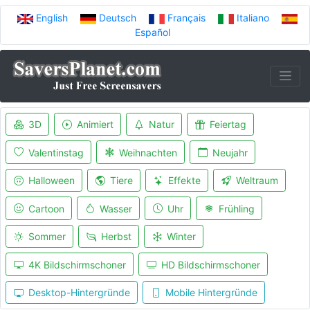
English
Deutsch
Français
Italiano
Español
3D
Animiert
Natur
Feiertag
Valentinstag
Weihnachten
Neujahr
Halloween
Tiere
Effekte
Weltraum
Cartoon
Wasser
Uhr
Frühling
Sommer
Herbst
Winter
4K Bildschirmschoner
HD Bildschirmschoner
Desktop-Hintergründe
Mobile Hintergründe