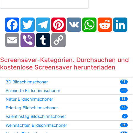
Facebook
Twitter
Telegram
Pinterest
VK
WhatsApp
Reddit
Li
Email
Viber
Tumblr
Copy
Link
Screensaver-Kategorien. Durchsuchen und
kostenlose Screensaver herunterladen
3D Bildschirmschoner
18
Animierte Bildschirmschoner
53
Natur Bildschirmschoner
35
Feiertag Bildschirmschoner
33
Valentinstag Bildschirmschoner
7
Weihnachten Bildschirmschoner
16