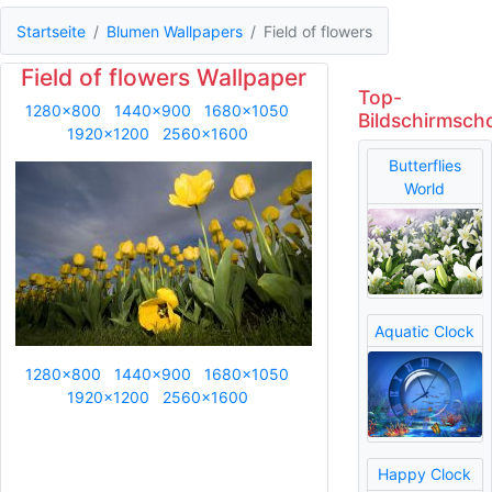
Startseite
Blumen Wallpapers
Field of flowers
Field of flowers Wallpaper
Top-
1280x800
1440x900
1680x1050
Bildschirmsch
1920x1200
2560x1600
Butterflies
World
Aquatic Clock
1280x800
1440x900
1680x1050
1920x1200
2560x1600
Happy Clock