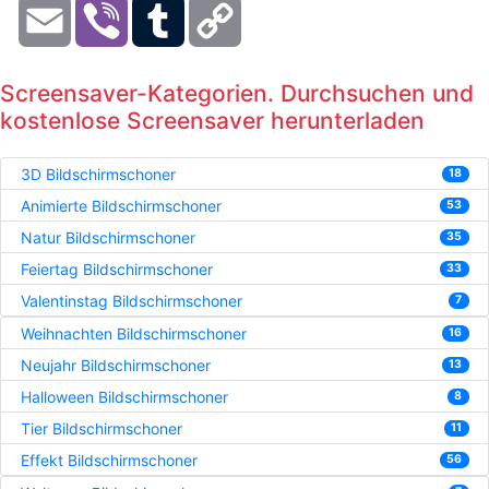
Email
Viber
Tumblr
Copy
Link
Screensaver-Kategorien. Durchsuchen und
kostenlose Screensaver herunterladen
3D Bildschirmschoner
18
Animierte Bildschirmschoner
53
Natur Bildschirmschoner
35
Feiertag Bildschirmschoner
33
Valentinstag Bildschirmschoner
7
Weihnachten Bildschirmschoner
16
Neujahr Bildschirmschoner
13
Halloween Bildschirmschoner
8
Tier Bildschirmschoner
11
Effekt Bildschirmschoner
56