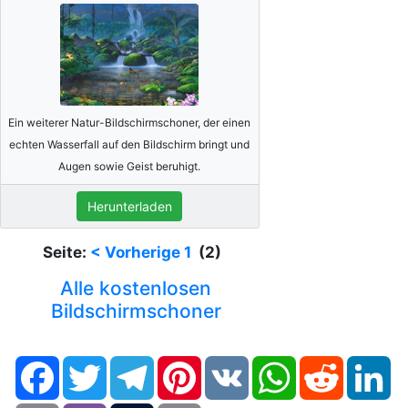
Ein weiterer Natur-Bildschirmschoner, der einen
echten Wasserfall auf den Bildschirm bringt und
Augen sowie Geist beruhigt.
Herunterladen
Seite:
< Vorherige
1
(2)
Alle kostenlosen
Bildschirmschoner
Facebook
Twitter
Telegram
Pinterest
VK
WhatsApp
Reddit
Li