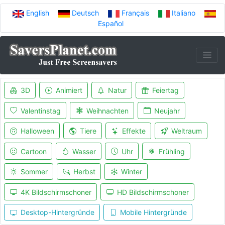
English
Deutsch
Français
Italiano
Español
3D
Animiert
Natur
Feiertag
Valentinstag
Weihnachten
Neujahr
Halloween
Tiere
Effekte
Weltraum
Cartoon
Wasser
Uhr
Frühling
Sommer
Herbst
Winter
4K Bildschirmschoner
HD Bildschirmschoner
Desktop-Hintergründe
Mobile Hintergründe