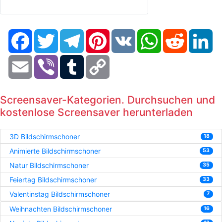
Facebook
Twitter
Telegram
Pinterest
VK
WhatsApp
Reddit
Li
Email
Viber
Tumblr
Copy
Link
Screensaver-Kategorien. Durchsuchen und
kostenlose Screensaver herunterladen
3D Bildschirmschoner
18
Animierte Bildschirmschoner
53
Natur Bildschirmschoner
35
Feiertag Bildschirmschoner
33
Valentinstag Bildschirmschoner
7
Weihnachten Bildschirmschoner
16