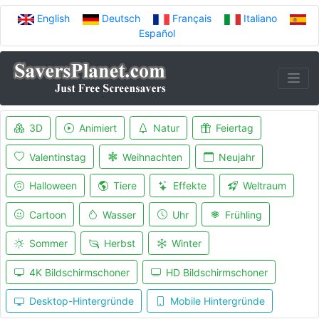
English
Deutsch
Français
Italiano
Español
3D
Animiert
Natur
Feiertag
Valentinstag
Weihnachten
Neujahr
Halloween
Tiere
Effekte
Weltraum
Cartoon
Wasser
Uhr
Frühling
Sommer
Herbst
Winter
4K Bildschirmschoner
HD Bildschirmschoner
Desktop-Hintergründe
Mobile Hintergründe