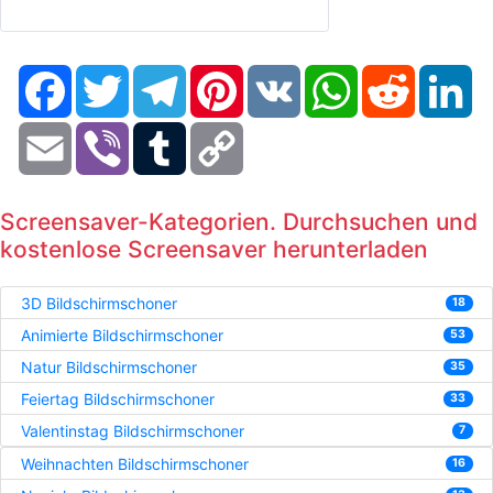
Facebook
Twitter
Telegram
Pinterest
VK
WhatsApp
Reddit
Li
Email
Viber
Tumblr
Copy
Link
Screensaver-Kategorien. Durchsuchen und
kostenlose Screensaver herunterladen
3D Bildschirmschoner
18
Animierte Bildschirmschoner
53
Natur Bildschirmschoner
35
Feiertag Bildschirmschoner
33
Valentinstag Bildschirmschoner
7
Weihnachten Bildschirmschoner
16