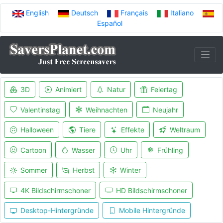
English
Deutsch
Français
Italiano
Español
3D
Animiert
Natur
Feiertag
Valentinstag
Weihnachten
Neujahr
Halloween
Tiere
Effekte
Weltraum
Cartoon
Wasser
Uhr
Frühling
Sommer
Herbst
Winter
4K Bildschirmschoner
HD Bildschirmschoner
Desktop-Hintergründe
Mobile Hintergründe