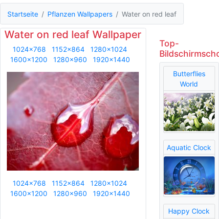
Startseite
Pflanzen Wallpapers
Water on red leaf
Water on red leaf Wallpaper
Top-
1024x768
1152x864
1280x1024
Bildschirmsch
1600x1200
1280x960
1920x1440
Butterflies
World
Aquatic Clock
1024x768
1152x864
1280x1024
1600x1200
1280x960
1920x1440
Happy Clock