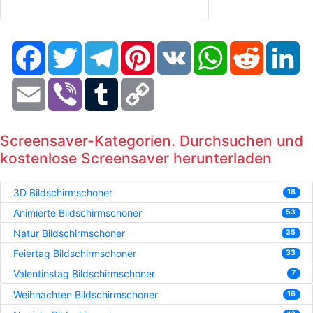
Facebook
Twitter
Telegram
Pinterest
VK
WhatsApp
Reddit
Li
Email
Viber
Tumblr
Copy
Link
Screensaver-Kategorien. Durchsuchen und
kostenlose Screensaver herunterladen
3D Bildschirmschoner
18
Animierte Bildschirmschoner
53
Natur Bildschirmschoner
35
Feiertag Bildschirmschoner
33
Valentinstag Bildschirmschoner
7
Weihnachten Bildschirmschoner
16