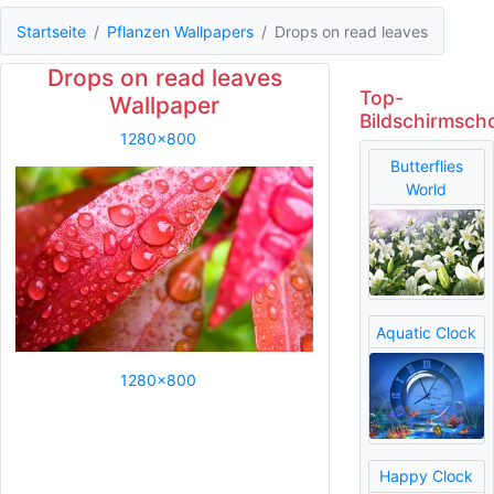
Startseite
Pflanzen Wallpapers
Drops on read leaves
Drops on read leaves
Top-
Wallpaper
Bildschirmsch
1280x800
Butterflies
World
Aquatic Clock
1280x800
Happy Clock