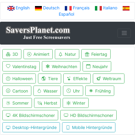
English
Deutsch
Français
Italiano
Español
3D
Animiert
Natur
Feiertag
Valentinstag
Weihnachten
Neujahr
Halloween
Tiere
Effekte
Weltraum
Cartoon
Wasser
Uhr
Frühling
Sommer
Herbst
Winter
4K Bildschirmschoner
HD Bildschirmschoner
Desktop-Hintergründe
Mobile Hintergründe