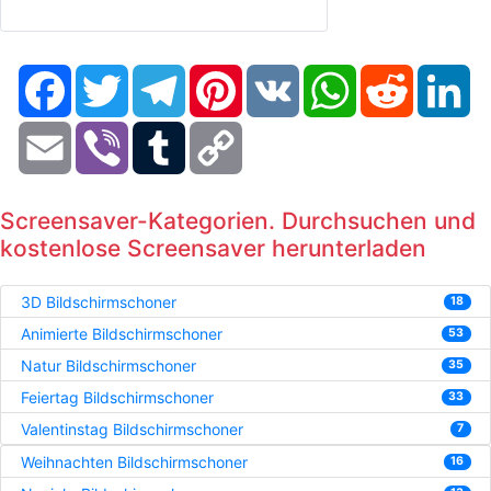
Facebook
Twitter
Telegram
Pinterest
VK
WhatsApp
Reddit
Li
Email
Viber
Tumblr
Copy
Link
Screensaver-Kategorien. Durchsuchen und
kostenlose Screensaver herunterladen
3D Bildschirmschoner
18
Animierte Bildschirmschoner
53
Natur Bildschirmschoner
35
Feiertag Bildschirmschoner
33
Valentinstag Bildschirmschoner
7
Weihnachten Bildschirmschoner
16