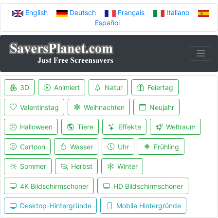
English
Deutsch
Français
Italiano
Español
3D
Animiert
Natur
Feiertag
Valentinstag
Weihnachten
Neujahr
Halloween
Tiere
Effekte
Weltraum
Cartoon
Wasser
Uhr
Frühling
Sommer
Herbst
Winter
4K Bildschirmschoner
HD Bildschirmschoner
Desktop-Hintergründe
Mobile Hintergründe