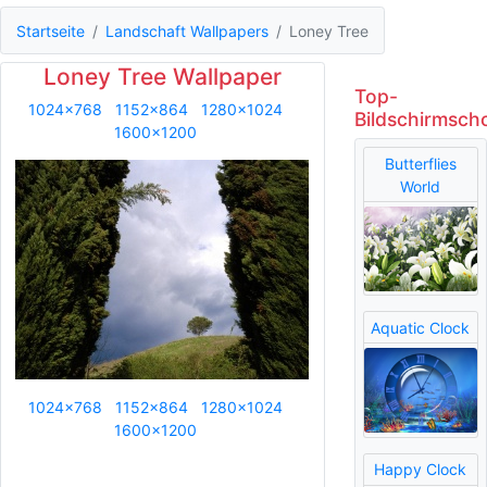
Startseite
Landschaft Wallpapers
Loney Tree
Loney Tree Wallpaper
Top-
1024x768
1152x864
1280x1024
Bildschirmsch
1600x1200
Butterflies
World
Aquatic Clock
1024x768
1152x864
1280x1024
1600x1200
Happy Clock