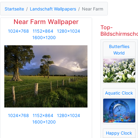
Startseite
Landschaft Wallpapers
Near Farm
Near Farm Wallpaper
Top-
1024x768
1152x864
1280x1024
Bildschirmsch
1600x1200
Butterflies
World
Aquatic Clock
1024x768
1152x864
1280x1024
1600x1200
Happy Clock