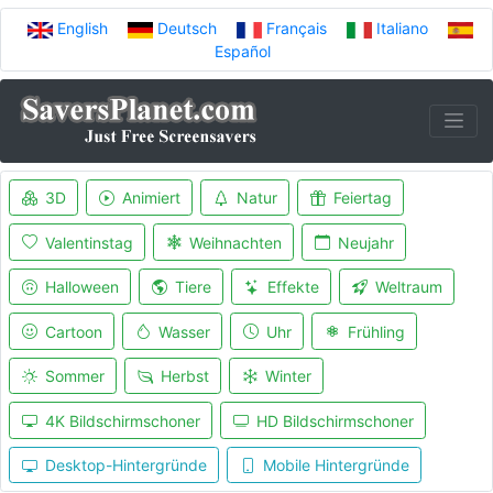
English
Deutsch
Français
Italiano
Español
3D
Animiert
Natur
Feiertag
Valentinstag
Weihnachten
Neujahr
Halloween
Tiere
Effekte
Weltraum
Cartoon
Wasser
Uhr
Frühling
Sommer
Herbst
Winter
4K Bildschirmschoner
HD Bildschirmschoner
Desktop-Hintergründe
Mobile Hintergründe