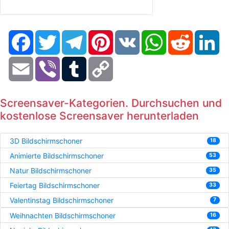
Facebook
Twitter
Telegram
Pinterest
VK
WhatsApp
Reddit
Li
Email
Viber
Tumblr
Copy
Link
Screensaver-Kategorien. Durchsuchen und
kostenlose Screensaver herunterladen
3D Bildschirmschoner
18
Animierte Bildschirmschoner
53
Natur Bildschirmschoner
35
Feiertag Bildschirmschoner
33
Valentinstag Bildschirmschoner
7
Weihnachten Bildschirmschoner
16