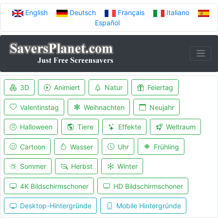
English
Deutsch
Français
Italiano
Español
3D
Animiert
Natur
Feiertag
Valentinstag
Weihnachten
Neujahr
Halloween
Tiere
Effekte
Weltraum
Cartoon
Wasser
Uhr
Frühling
Sommer
Herbst
Winter
4K Bildschirmschoner
HD Bildschirmschoner
Desktop-Hintergründe
Mobile Hintergründe