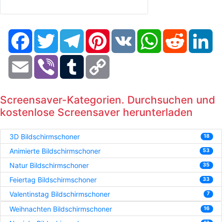
Facebook
Twitter
Telegram
Pinterest
VK
WhatsApp
Reddit
Li
Email
Viber
Tumblr
Copy
Link
Screensaver-Kategorien. Durchsuchen und
kostenlose Screensaver herunterladen
3D Bildschirmschoner
18
Animierte Bildschirmschoner
53
Natur Bildschirmschoner
35
Feiertag Bildschirmschoner
33
Valentinstag Bildschirmschoner
7
Weihnachten Bildschirmschoner
16