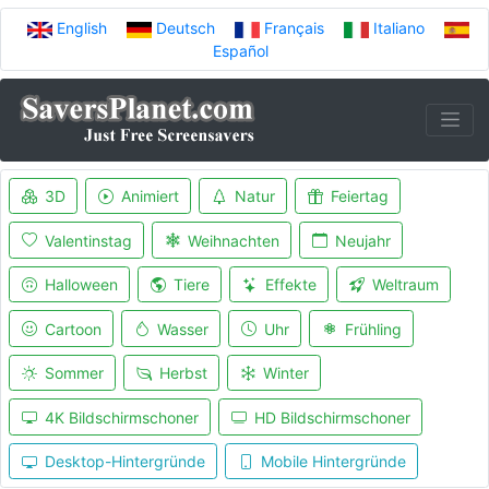
English
Deutsch
Français
Italiano
Español
3D
Animiert
Natur
Feiertag
Valentinstag
Weihnachten
Neujahr
Halloween
Tiere
Effekte
Weltraum
Cartoon
Wasser
Uhr
Frühling
Sommer
Herbst
Winter
4K Bildschirmschoner
HD Bildschirmschoner
Desktop-Hintergründe
Mobile Hintergründe