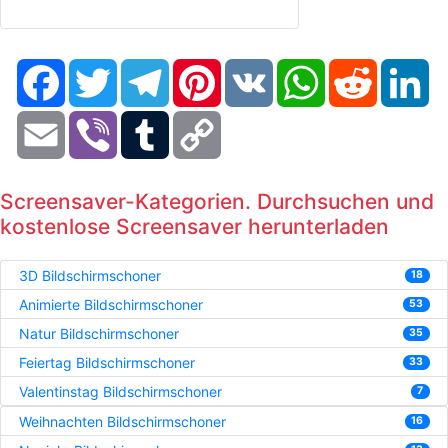
Facebook
Twitter
Telegram
Pinterest
VK
WhatsApp
Reddit
Li
Email
Viber
Tumblr
Copy
Link
Screensaver-Kategorien. Durchsuchen und
kostenlose Screensaver herunterladen
3D Bildschirmschoner
18
Animierte Bildschirmschoner
53
Natur Bildschirmschoner
35
Feiertag Bildschirmschoner
33
Valentinstag Bildschirmschoner
7
Weihnachten Bildschirmschoner
16