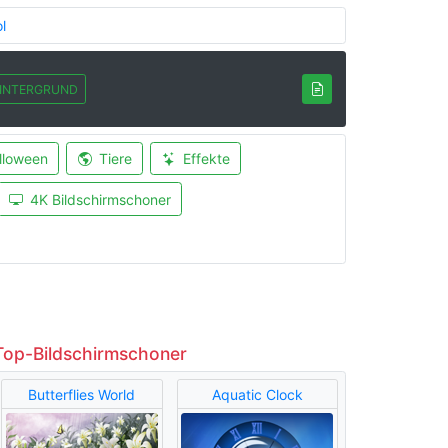
l
INTERGRUND
lloween
Tiere
Effekte
4K Bildschirmschoner
Top-Bildschirmschoner
Butterflies World
Aquatic Clock