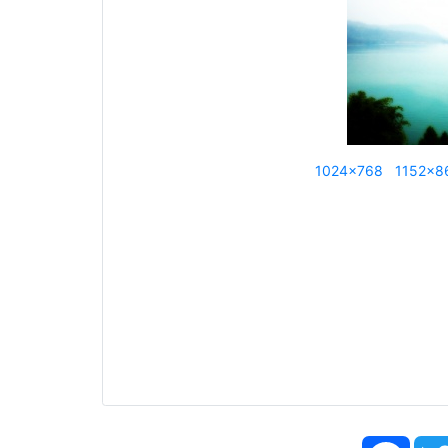
1024x768
1152x8
Face