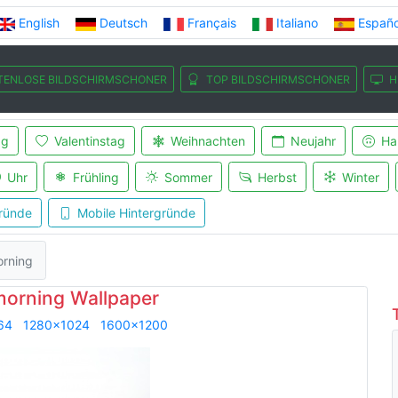
English
Deutsch
Français
Italiano
Españo
TENLOSE BILDSCHIRMSCHONER
TOP BILDSCHIRMSCHONER
H
ag
Valentinstag
Weihnachten
Neujahr
Ha
Uhr
Frühling
Sommer
Herbst
Winter
ründe
Mobile Hintergründe
orning
morning Wallpaper
64
1280x1024
1600x1200