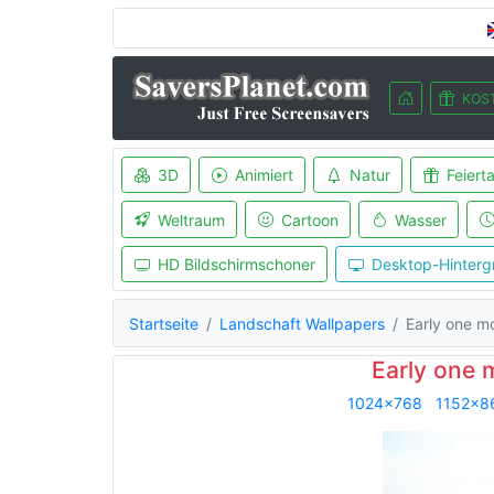
KOS
3D
Animiert
Natur
Feiert
Weltraum
Cartoon
Wasser
HD Bildschirmschoner
Desktop-Hinterg
Startseite
Landschaft Wallpapers
Early one m
Early one 
1024x768
1152x8