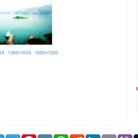
64
1280x1024
1600x1200
book
Twitter
Telegram
Pinterest
VK
WhatsApp
Reddit
LinkedIn
Email
Vi